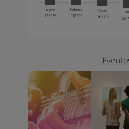
Enero
Febrero
Marzo
Ab
18º
/
8º
18º
/
9º
19º
/
10º
20º
Eventos