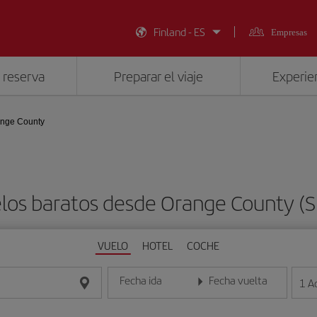
Finland - ES
Empresas
 reserva
Preparar el viaje
Experien
nge County
los baratos desde Orange County (
VUELO
HOTEL
COCHE
Fecha ida
Fecha vuelta
1
A
Introduce la fecha en formato día/mes/año
Introduce la fecha en format