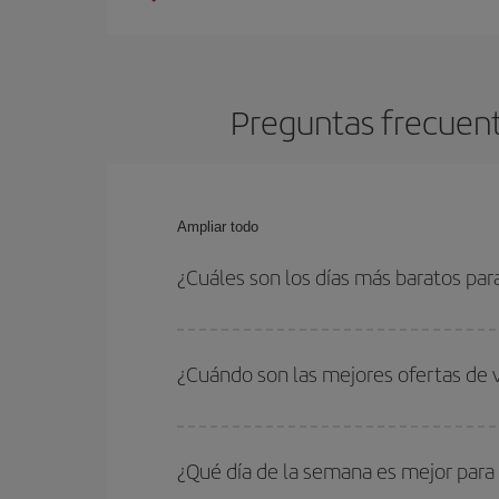
Preguntas frecuent
Ampliar todo
¿Cuáles son los días más baratos pa
Para saber qué días te saldrá más económico vol
quieres ir y en qué fechas habías pensado viajar
¿Cuándo son las mejores ofertas de
para que puedas encontrar la mejor oferta. Ademá
más en el precio de tu billete.
Puedes conseguir los vuelos más baratos viajan
periodos de vacaciones escolares son temporada
¿Qué día de la semana es mejor para
precios encontrarás.