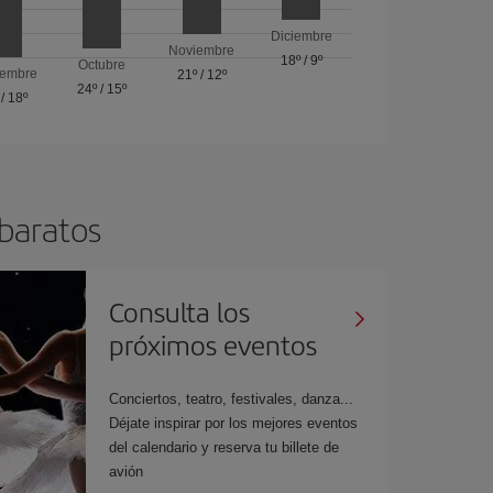
Diciembre
Noviembre
18º
/
9º
Octubre
iembre
21º
/
12º
24º
/
15º
/
18º
 baratos
Consulta los
próximos eventos
Conciertos, teatro, festivales, danza...
Déjate inspirar por los mejores eventos
del calendario y reserva tu billete de
avión