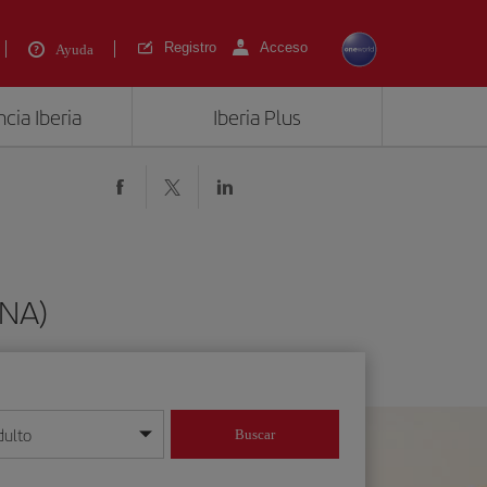
Registro
Acceso
Ayuda
cia Iberia
Iberia Plus
SNA)
dulto
Buscar
o día/mes/año