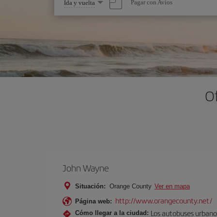
Seleccione
Pagar con Avios
Ida y vuelta
una
opción
O
John Wayne
Situación:
Orange County
Ver en mapa
http://www.orangecounty.net/
Página web:
Los autobuses urbanos
Cómo llegar a la ciudad: