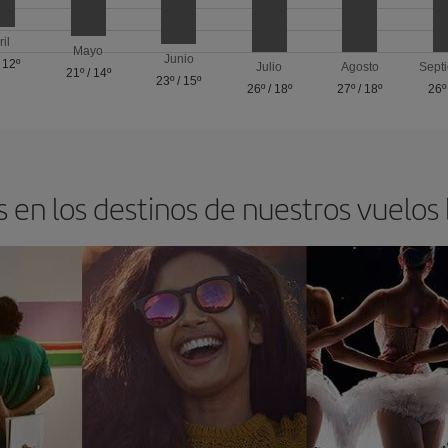
ril
Mayo
Junio
/
12º
Julio
Agosto
Sept
21º
/
14º
23º
/
15º
26º
/
18º
27º
/
18º
26º
 en los destinos de nuestros vuelos