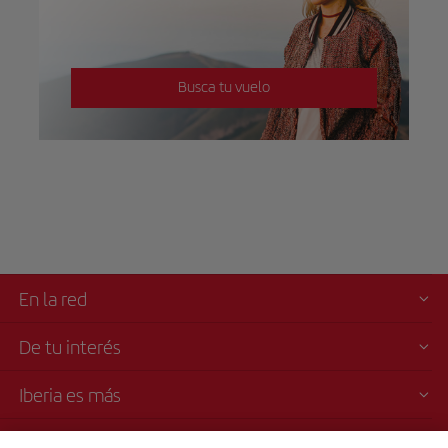
Busca tu vuelo
En la red
De tu interés
Iberia es más
Transparencia