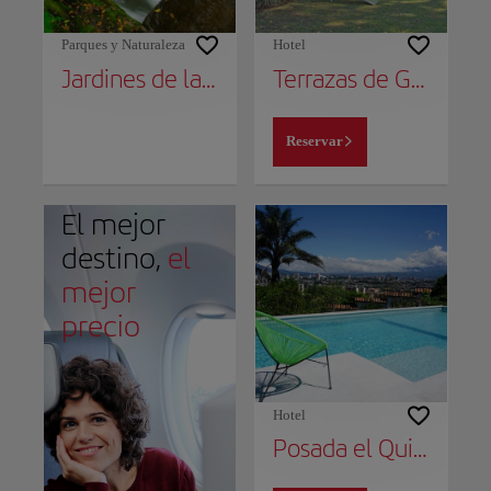
Parques y Naturaleza
Hotel
Jardines de la Catarata La Paz
Terrazas de Golf Boutique Hotel
Reservar
El mejor
destino,
el
mejor
precio
Hotel
Posada el Quijote