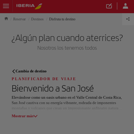
Reservar
Destinos
Disfruta tu destino
¿Algún plan cuando aterrices?
Nosotros los tenemos todos
PLANIFICADOR DE VIAJE
Cambia de destino
Descubre tu próximo destino
PLANIFICADOR DE VIAJE
Bienvenido a
San José
Elevándose como un oasis urbano en el Valle Central de Costa Rica,
San José cautiva con su energía vibrante, rodeada de imponentes
montañas y volcanes que crean un impresionante anfiteatro natural.
Nuestros destinos
Esta dinámica ciudad cobra vida entre picos escarpados y frondosos
Mostrar lista
Mostrar más
bosques, mientras que sus barrios históricos exhiben colorida
arquitectura tradicional y mercados llenos de actividad.
Todas las áreas
Europa
América del Sur
Norteaméri