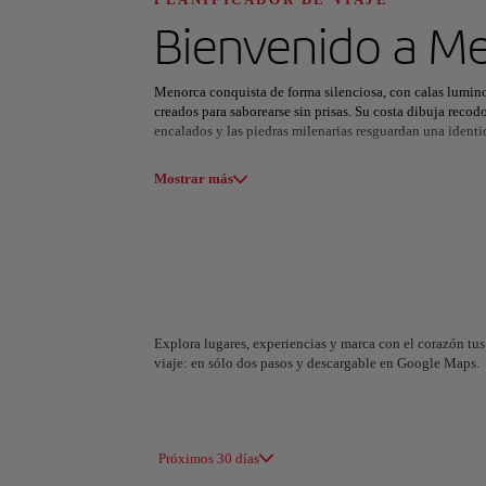
Descubre tu pró
Bienvenido a
Me
Menorca conquista de forma silenciosa, con calas lumino
creados para saborearse sin prisas. Su costa dibuja recod
encalados y las piedras milenarias resguardan una identi
Todas las áreas
Europa
América del Su
Se puede seguir el Camí de Cavalls a pie o en bicicleta
Mostrar más
zambullirse en aguas cristalinas y observar cómo el mar
natural, Ciutadella invita a recorrer palacios y plazas al 
queso de Mahón y ensaïmada en un ambiente impregnado 
Menorca permite reajustar el propio ritmo: amanecer con 
desayuno, catar vinos locales en Binifadet y terminar el
Solo queda elegir el propio paso, diseñar jornadas que de
que invita a bajar la velocidad, respirar hondo y empezar
Explora lugares, experiencias y marca con el corazón tus 
viaje: en sólo dos pasos y descargable en Google Maps.
A Coruña
Alicant
España
España
Próximos 30 días