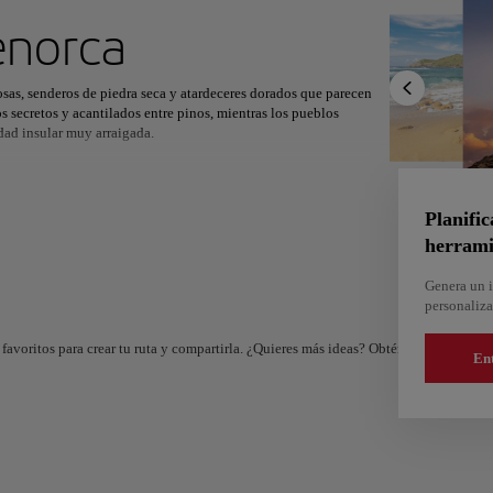
ximo destino
norca
sas, senderos de piedra seca y atardeceres dorados que parecen
os secretos y acantilados entre pinos, mientras los pueblos
dad insular muy arraigada.
r
Norteamérica
África
Asia
, deteniéndose en Cala Mitjana, Cala Pregonda o Son Bou para
 cambia de zafiro a esmeralda. Mahón abre su amplio puerto
anochecer, y las tabernas familiares sirven caldereta de langosta,
Planific
de brisa marina y aceite de oliva.
herrami
la primera luz de España, nadar en calas tranquilas antes del
Genera un i
 día escuchando las olas bajo los acantilados de Cova d’en Xoroi.
personaliza
 verdad devuelvan la energía y planificar la escapada a una isla
 a explorar lo que realmente importa.
favoritos para crear tu ruta y compartirla. ¿Quieres más ideas? Obtén un itinerario 
En
And
Almería
e
España