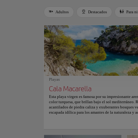
Adultos
Destacados
Para n
Use left and right arrow keys to move between filters. Press
Playas
Cala Macarella
Esta playa virgen es famosa por su impresionante aren
color turquesa, que brillan bajo el sol mediterráneo.
acantilados de piedra caliza y exuberantes bosques v
escapada idílica para los amantes de la naturaleza y a
Parte del Área Natural de Especial Interés, Cala Mac
para mantener su encanto virgen. La playa es perfecta
actividades acuáticas, como el paddle surf y el kaya
designada con una pendiente suave, lo que la conviert