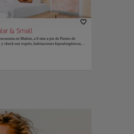
lar & Small
encuentra en Mahón, a 6 min a pie de Puerto de
 y check-out exprés, habitaciones hipoalergénicas,
ento y bar. Este hotel de 4 estrellas ofrece salón de
aire acondicionado y baño privado. El alojamiento
dor de información turística y guardaequipaje. En el
rio. En Hotel Hevresac Singular & Small, cada
 cama y toallas. El desayuno diario ofrece opciones
ortaleza de La Mola está a 10 km del alojamiento, y
rto más cercano (Aeropuerto de Menorca) está a 6 km
ncanta la ubicación — Le han puesto un 9,9 para viajes