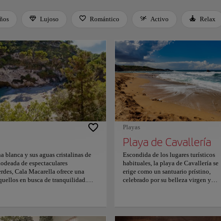
iños
Lujoso
Romántico
Activo
Relax
 Space or Enter to toggle a filter. Press Tab to leave the filter bar.
Playas
Playa de Cavallería
a blanca y sus aguas cristalinas de
Escondida de los lugares turísticos
 Rodeada de espectaculares
habituales, la playa de Cavallería se
erdes, Cala Macarella ofrece una
erige como un santuario prístino,
quellos en busca de tranquilidad.
celebrado por su belleza virgen y
arella se conserva cuidadosamente
tranquila. Esta joya oculta cuenta co
 para una gran variedad de
aguas cristalinas que crean un entor
k, y cuenta con una zona de baño
perfecto para los entusiastas del snor
e en un lugar ideal para familias con
ansiosos por explorar la vibrante vid