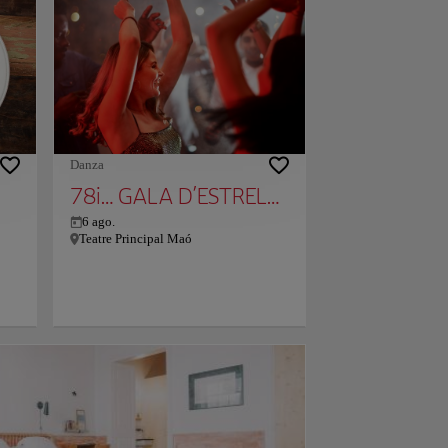
ena
del hotel y Puerto de Mahón, a 20 km.
que
En el hotel, las habitaciones disponen
de armario, ropa de cama y un patio con
es
vistas a la piscina. El desayuno diario
l.
ofrece opciones buffet, continentales o
s
vegetarianas. En la recepción se hablan
que
varios idiomas, como inglés, español y
francés. Monte Toro está a 18 km del
la
alojamiento, y Club de Golf Son Parc
está a 21 km. El aeropuerto (Aeropuerto
Danza
nte
de Menorca) está a 20 km, y el
78i… GALA D’ESTRELLES DE LA DANSA
alojamiento ofrece servicio de traslado
de pago para ir o volver del aeropuerto.
6 ago.
Teatre Principal Maó
muy
as
ído
s,
a
l