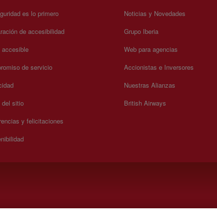
guridad es lo primero
Noticias y Novedades
ración de accesibilidad
Grupo Iberia
a accesible
Web para agencias
omiso de servicio
Accionistas e Inversores
cidad
Nuestras Alianzas
del sitio
British Airways
encias y felicitaciones
nibilidad