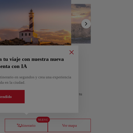
Mostrar
lista
a tu viaje con nuestra nueva
enta con IA
tinerario en segundos y crea una experiencia
da en la ciudad.
personalizado según tus intereses y la duración de tu
tendido
orra
Andorra la Vella
NUEVO
Andorra
Itinerario
Ver mapa