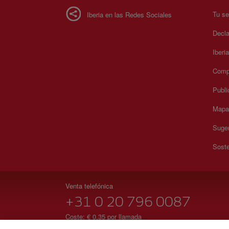
Tu se
Iberia en las Redes Sociales
Decla
Iberi
Compr
Publi
Mapa 
Suger
Soste
Venta telefónica
+31 0 20 796 0087
Coste: € 0,35 por llamada
24 horas de Lunes a Domingo (español e inglés) .