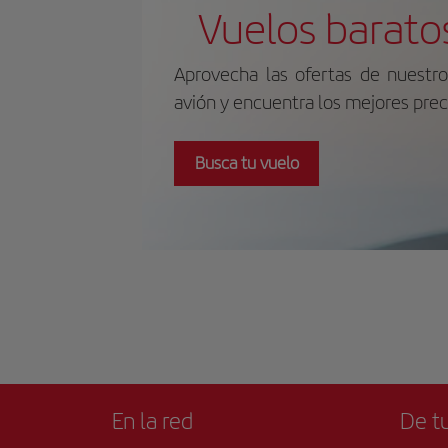
ser
Vuelos barato
su 
pin
ext
Aprovecha las ofertas de nuestro
los
isl
avión y encuentra los mejores prec
pre
dia
inf
ofic
Busca tu vuelo
En la red
De tu