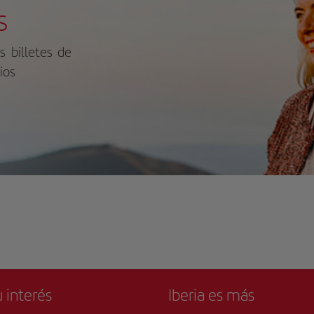
enas. A medida que el día se acerca a
s
fin, el cielo se convierte en un lienzo
tado con tonos vibrantes. No es de
rañar que tanto los lugareños como
s billetes de
 turistas de todos los rincones de la
a acudan a este lugar especial para
ios
senciar el espectacular espectáculo
rio de la naturaleza. Para obtener más
ormación, consulte su sitio web
ial.
 interés
Iberia es más