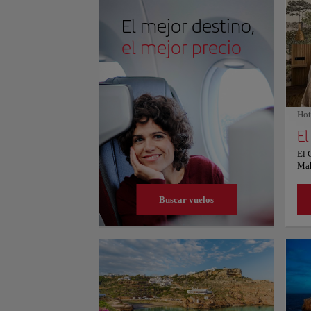
niños. Una visita a Cala Macarella se ve reforzada po
aparcamiento, que ofrece vistas panorámicas y se suma
El mejor destino,
descansando en la suave arena, disfrutando de un tra
empapándose en los impresionantes alrededores, Cal
el mejor precio
memorable y rejuvenecedora. Para obtener más informa
Hot
El 
Mah
Mah
de 4
Buscar vuelos
hab
wif
alo
com
gua
hab
hab
des
con
de 