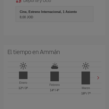
Deporte y Ocio
Cine, Estreno Internacional, 1 Asiento
8,00 JOD
El tiempo en Ammán
Enero
Febrero
12º
/
3º
Marzo
14º
/
4º
18º
/
7º