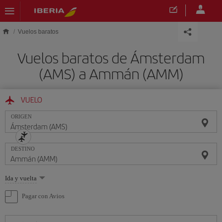
Saltar al contenido principal
Vuelos baratos
Vuelos baratos de Ámsterdam
(AMS) a Ammán (AMM)
VUELO
ORIGEN
DESTINO
Seleccione
Ida y vuelta
una
opción
Pagar con Avios