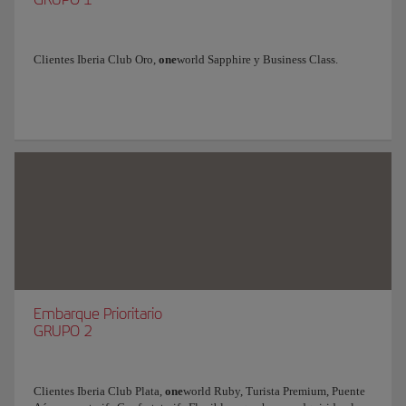
Clientes Iberia Club Oro,
one
world Sapphire y Business Class.
Embarque Prioritario
GRUPO 2
Clientes Iberia Club Plata,
one
world Ruby, Turista Premium, Puente