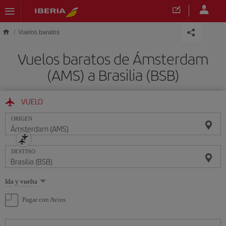
Saltar al contenido principal
Vuelos baratos
Vuelos baratos de Ámsterdam
(AMS) a Brasilia (BSB)
VUELO
ORIGEN
DESTINO
Seleccione
Ida y vuelta
una
opción
Pagar con Avios