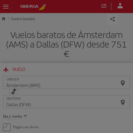
Saltar al contenido principal
Vuelos baratos
Vuelos baratos de Ámsterdam
(AMS) a Dallas (DFW) desde 751
€
VUELO
ORIGEN
DESTINO
Seleccione
Ida y vuelta
una
opción
Pagar con Avios