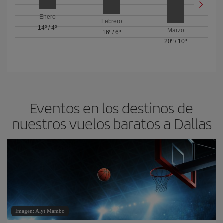
Enero
Febrero
14º
/
4º
Marzo
16º
/
6º
20º
/
10º
Eventos en los destinos de
nuestros vuelos baratos a Dallas
Imagen: Alyt Mambo