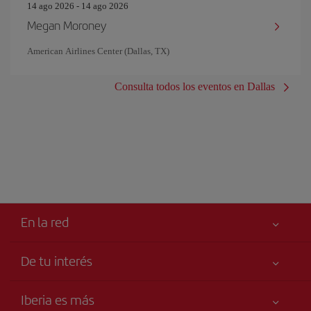
14 ago 2026 - 14 ago 2026
Megan Moroney
American Airlines Center (Dallas, TX)
Consulta todos los eventos en Dallas
En la red
De tu interés
Tu seguridad es lo primero
Iberia es más
Accesibilidad