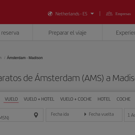
Netherlands - ES
Empresas
 reserva
Preparar el viaje
Experien
n
Ámsterdam - Madison
aratos de Ámsterdam (AMS) a Madi
VUELO
VUELO + HOTEL
VUELO + COCHE
HOTEL
COCHE
Fecha ida
Fecha vuelta
1
A
Introduce la fecha en formato día/mes/año
Introduce la fecha en format