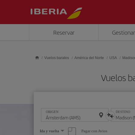
Saltar al contenido principal
Reservar
Gestionar
Vuelos baratos
América del Norte
USA
Madiso
Vuelos b
ORIGEN
DESTINO
Seleccione
Pagar con Avios
Ida y vuelta