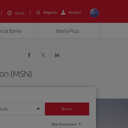
Registro
Acceso
Ayuda
cia Iberia
Iberia Plus
son (MSN)
dulto
Buscar
o día/mes/año
Más Económica