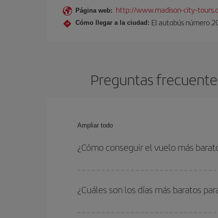
http://www.madison-city-tours.
Página web:
El autobús número 20 
Cómo llegar a la ciudad:
Preguntas frecuente
Ampliar todo
¿Cómo conseguir el vuelo más bara
Podrás ahorrar en tu billete de avión de Ámsterd
las fechas y horarios de ida y vuelta.
¿Cuáles son los días más baratos p
Para saber qué días te saldrá más económico vol