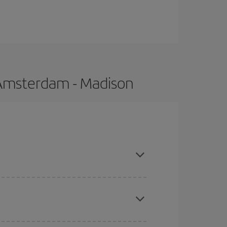
 Ámsterdam - Madison
compras con antelación y puedes ser flexible con
ratos
. Dinos desde dónde vuelas, a dónde