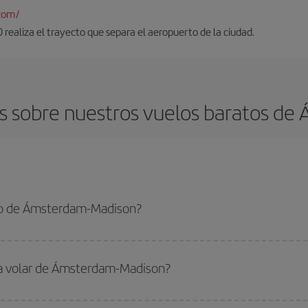
com/
realiza el trayecto que separa el aeropuerto de la ciudad.
s sobre nuestros vuelos baratos de
to de Ámsterdam-Madison?
am-Madison-dest y conseguir el vuelo más barato si evitas temporadas altas, 
ara volar de Ámsterdam-Madison?
ar, solo tienes que empezar una consulta en nuestro
buscador de vuelos ba