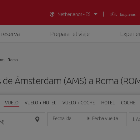
Netherlands - ES
Empresas
 reserva
Preparar el viaje
Experien
am - Roma
os de Ámsterdam (AMS) a Roma (ROM
VUELO
VUELO + HOTEL
VUELO + COCHE
HOTEL
COCHE
Fecha ida
Fecha vuelta
1
A
Introduce la fecha en formato día/mes/año
Introduce la fecha en format