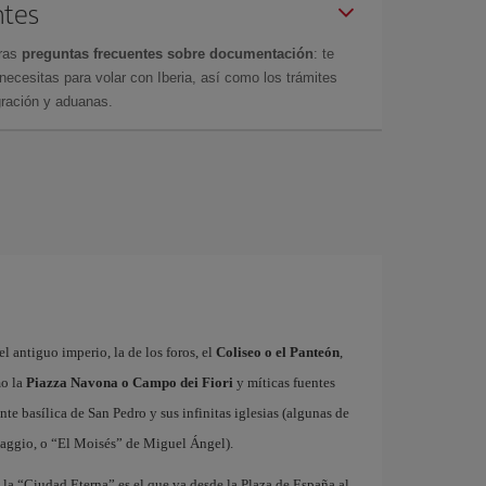
ntes
tras
preguntas frecuentes sobre documentación
: te
cesitas para volar con Iberia, así como los trámites
gración y aduanas.
l antiguo imperio, la de los foros, el
Coliseo o el Panteón
,
mo la
Piazza Navona o Campo dei Fiori
y míticas fuentes
nte basílica de San Pedro y sus infinitas iglesias (algunas de
vaggio, o “El Moisés” de Miguel Ángel).
n la “Ciudad Eterna” es el que va desde la Plaza de España al