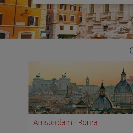
una
opción
Amsterdam
-
Roma