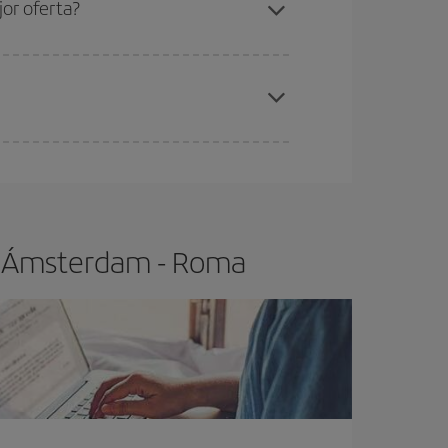
or oferta?
elo y de que las tarifas más baratas (turista)
Ámsterdam-Roma-dest
.
ra el vuelo más barato.
lo Ámsterdam - Roma