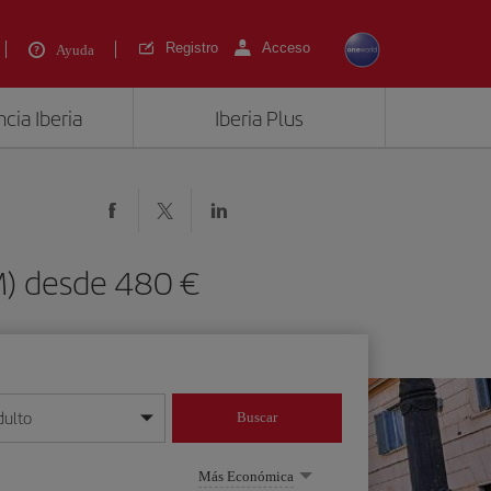
Registro
Acceso
Ayuda
cia Iberia
Iberia Plus
) desde 480 €
dulto
Buscar
o día/mes/año
Más Económica