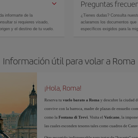
Preguntas frecue
da informarte de la
¿Tienes dudas? Consulta nues
sultar si requieres visado,
aclaramos los documentos que ne
rigen y el destino de tu vuelo.
específicos exigidos para la mi
Información útil para volar a Roma
¡Hola, Roma!
Reserva tu
vuelo barato a Roma
y descubre la ciudad de
convive con la barroca, madre de plazas de ensueño co
como la
Fontana di Trevi
. Visita el
Vaticano
, la impone
las cuales esconden tesoros tales como cuadros de Cara
Otro recorrido indispensable para tratar de “hacerte” co