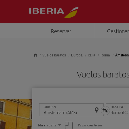
Saltar al contenido principal
Reservar
Gestionar
Vuelos baratos
Europa
Italia
Roma
Ámsterd
Vuelos barat
ORIGEN
DESTINO
Seleccione
Pagar con Avios
Ida y vuelta