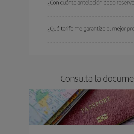
¿Con cuánta antelación debo reserv
barato.
Cuanto antes reserves
tus vuelos, mejores precio
estén disponibles o se vayan agotando. Por eso,
¿Qué tarifa me garantiza el mejor 
En Iberia, tenemos distintas tarifas para garantiz
Consulta la docume