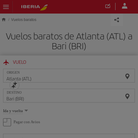
Saltar al contenido principal
Vuelos baratos
Vuelos baratos de Atlanta (ATL) a
Bari (BRI)
VUELO
ORIGEN
DESTINO
Seleccione
Ida y vuelta
una
opción
Pagar con Avios