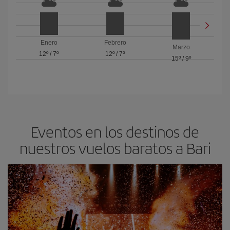
Enero
Febrero
Marzo
12º
/
7º
12º
/
7º
15º
/
9º
Eventos en los destinos de
nuestros vuelos baratos a Bari