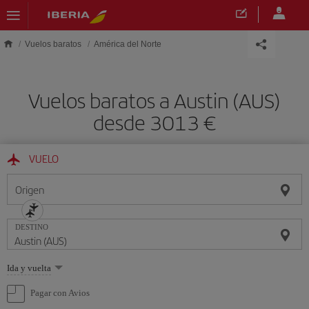
Saltar al contenido principal
Vuelos baratos
América del Norte
Vuelos baratos a Austin (AUS)
desde 3013 €
VUELO
Origen
DESTINO
Seleccione
Ida y vuelta
una
opción
Pagar con Avios