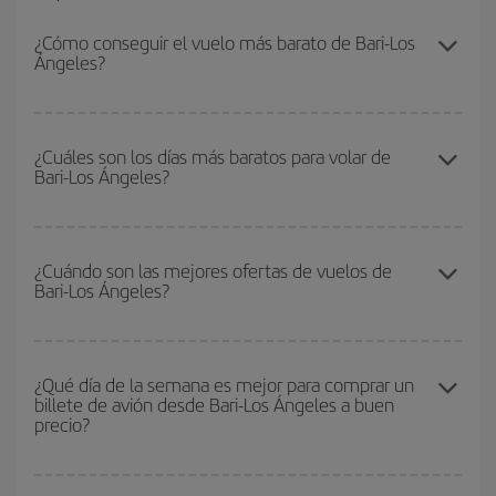
¿Cómo conseguir el vuelo más barato de Bari-Los
Ángeles?
Podrás ahorrar en tu billete de avión de Bari-Los Ángeles-dest y
conseguir el vuelo más barato si evitas temporadas altas,
¿Cuáles son los días más baratos para volar de
Bari-Los Ángeles?
compras con antelación y puedes ser flexible con las fechas y
horarios de ida y vuelta.
Para saber qué días te saldrá más económico volar, solo tienes
que empezar una consulta en nuestro
buscador de vuelos
¿Cuándo son las mejores ofertas de vuelos de
Bari-Los Ángeles?
baratos
. Dinos desde dónde vuelas, a dónde quieres ir y en qué
fechas habías pensado viajar. Te mostraremos los vuelos más
baratos, no solo
para tu consulta, sino para días cercanos
,
Puedes conseguir los vuelos más baratos viajando
fuera de las
tanto de ida como de vuelta, para que puedas encontrar la mejor
temporadas altas
. Aunque depende de tu destino, por lo general
¿Qué día de la semana es mejor para comprar un
oferta. Además, busca en las diferentes opciones de vuelo que te
billete de avión desde Bari-Los Ángeles a buen
las Navidades, la Semana Santa y los periodos de vacaciones
ofrecemos cada día: algunos
horarios
puede que te hagan ahorrar
precio?
escolares son temporada alta. Además, sobre todo si estás
aún más en el precio de tu billete.
pensando en una escapada de fin de semana,
cuanto antes
compres tu vuelo, mejores precios encontrarás.
Cualquier día de la semana puedes encontrar vuelos baratos. Las