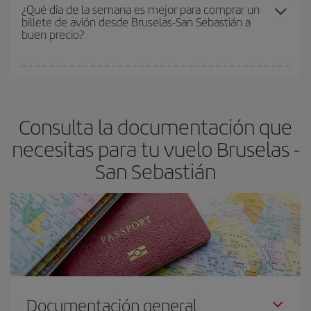
precio según tus necesidades de viaje. La tarifa básica, te
¿Qué día de la semana es mejor para comprar un
billete de avión desde Bruselas-San Sebastián a
asegura el vuelo más barato.
buen precio?
Cualquier día de la semana puedes encontrar vuelos baratos. Las
claves para encontrar los mejores precios son
anticiparte y ser
flexible.
Lo normal es que
cuanto antes
reserves tus billetes de
Consulta la documentación que
avión más baratos te saldrán. Además, si buscas los vuelos con
las fechas y los horarios del viaje un poco abiertos, podrás
elegir
necesitas para tu vuelo Bruselas -
el precio más barato.
San Sebastián
Documentación general