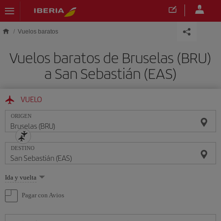
Saltar al contenido principal
Vuelos baratos
Vuelos baratos de Bruselas (BRU)
a San Sebastián (EAS)
VUELO
ORIGEN
DESTINO
Seleccione
Ida y vuelta
una
opción
Pagar con Avios