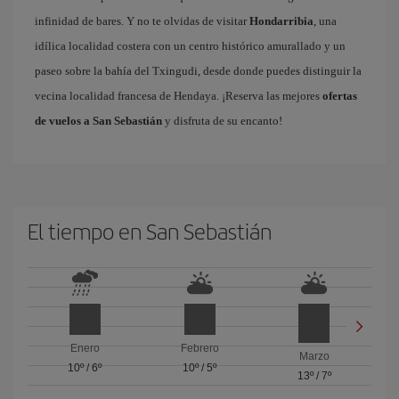
infinidad de bares. Y no te olvidas de visitar
Hondarribia
, una
idílica localidad costera con un centro histórico amurallado y un
paseo sobre la bahía del Txingudi, desde donde puedes distinguir la
vecina localidad francesa de Hendaya. ¡Reserva las mejores
ofertas
de vuelos a San Sebastián
y disfruta de su encanto!
El tiempo en San Sebastián
Enero
Febrero
Marzo
10º
/
6º
10º
/
5º
13º
/
7º