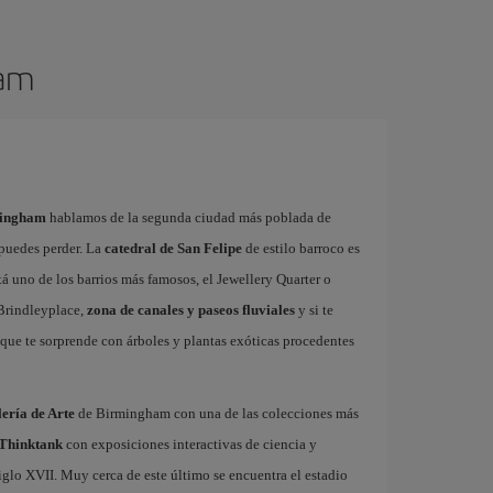
ham
mingham
hablamos de la segunda ciudad más poblada de
 puedes perder. La
catedral de San Felipe
de estilo barroco es
tá uno de los barrios más famosos, el Jewellery Quarter o
 Brindleyplace,
zona de canales y paseos fluviales
y si te
 que te sorprende con árboles y plantas exóticas procedentes
ería de Arte
de Birmingham con una de las colecciones más
 Thinktank
con exposiciones interactivas de ciencia y
siglo XVII. Muy cerca de este último se encuentra el estadio