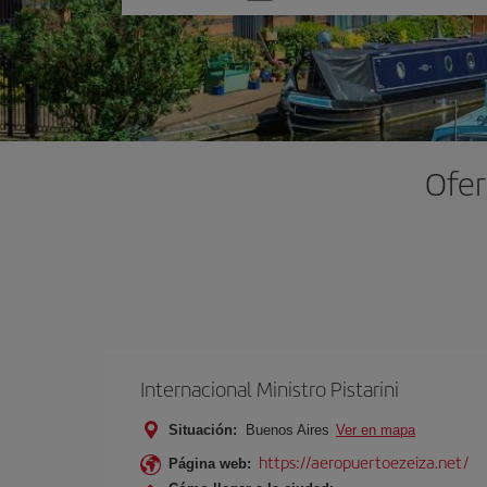
una
opción
Ofer
Internacional Ministro Pistarini
Situación:
Buenos Aires
Ver en mapa
https://aeropuertoezeiza.net/
Página web: