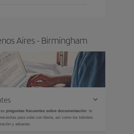
ser flexible.
Lo normal es que
cuanto antes
 poco abiertos, podrás
elegir el precio más
enos Aires - Birmingham
ntes
tras
preguntas frecuentes sobre documentación
: te
cesitas para volar con Iberia, así como los trámites
gración y aduanas.