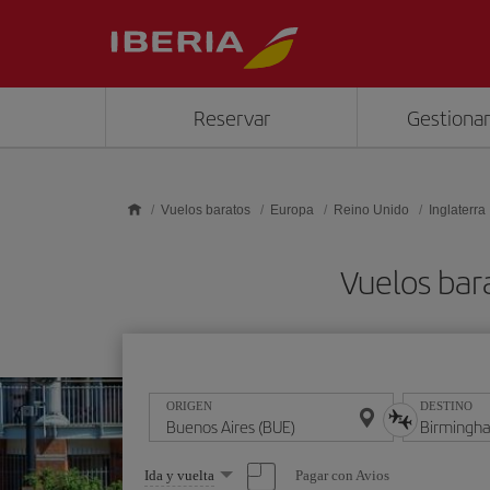
Saltar al contenido principal
Reservar
Gestionar
Vuelos baratos
Europa
Reino Unido
Inglaterra
Vuelos bar
ORIGEN
DESTINO
Seleccione
Pagar con Avios
Ida y vuelta