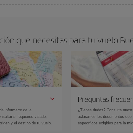
os baratos. Las claves para encontrar los mejores precios son
anticiparte y 
drán. Además, si buscas los vuelos con las fechas y los horarios del viaje un
ión que necesitas para tu vuelo Bu
Preguntas frecue
da informarte de la
¿Tienes dudas? Consulta nues
sultar si requieres visado,
aclaramos los documentos que ne
rigen y el destino de tu vuelo.
específicos exigidos para la mi