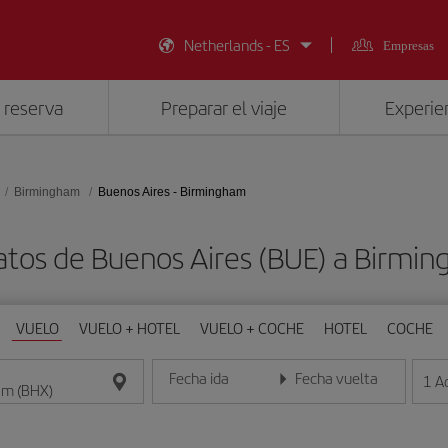
Netherlands - ES
Empresas
 reserva
Preparar el viaje
Experien
Birmingham
Buenos Aires - Birmingham
atos de Buenos Aires (BUE) a Birmi
VUELO
VUELO + HOTEL
VUELO + COCHE
HOTEL
COCHE
Fecha ida
Fecha vuelta
1
A
Introduce la fecha en formato día/mes/año
Introduce la fecha en format