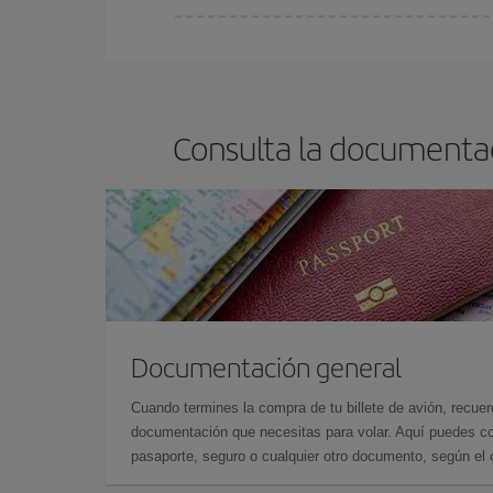
Cualquier día de la semana puedes encontrar vuel
reserves tus billetes de avión más baratos te sal
barato.
Consulta la documentac
Documentación general
Cuando termines la compra de tu billete de avión, recuer
documentación que necesitas para volar. Aquí puedes con
pasaporte, seguro o cualquier otro documento, según el o