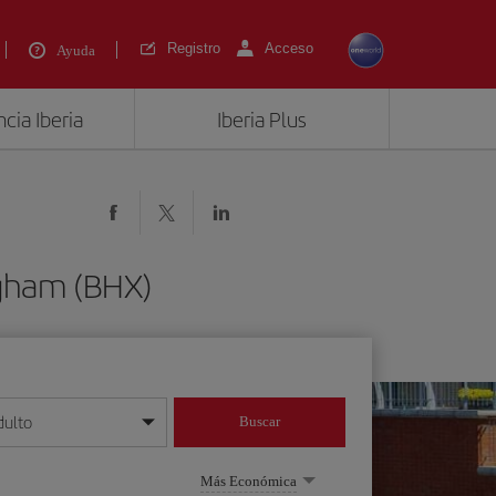
Registro
Acceso
Ayuda
cia Iberia
Iberia Plus
ngham (BHX)
dulto
Buscar
o día/mes/año
Más Económica