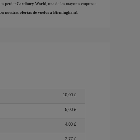
edes perder
Cardbury World
, una de las mayores empresas
con nuestras
ofertas de vuelos a Birmingham
!.
10,00 £
5,00 £
4,00 £
2,77 £