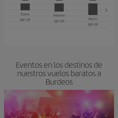
Enero
Febrero
Marzo
10º
/
3º
11º
/
3º
15º
/
5º
Eventos en los destinos de
nuestros vuelos baratos a
Burdeos