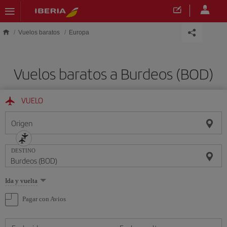
Saltar al contenido principal
Vuelos baratos
Europa
Vuelos baratos a Burdeos (BOD)
VUELO
Origen
DESTINO
Seleccione
Ida y vuelta
una
opción
Pagar con Avios