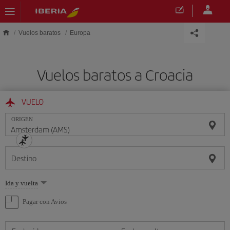
Saltar al contenido principal
Vuelos baratos
Europa
Vuelos baratos a Croacia
VUELO
ORIGEN
Destino
Seleccione
Ida y vuelta
una
opción
Pagar con Avios