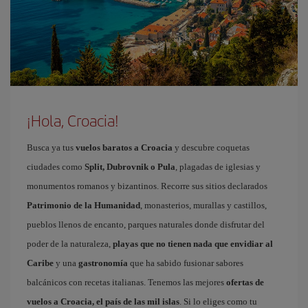
¡Hola, Croacia!
Busca ya tus
vuelos baratos a Croacia
y descubre coquetas
ciudades como
Split, Dubrovnik o Pula
, plagadas de iglesias y
monumentos romanos y bizantinos. Recorre sus sitios declarados
Patrimonio de la Humanidad
, monasterios, murallas y castillos,
pueblos llenos de encanto, parques naturales donde disfrutar del
poder de la naturaleza,
playas que no tienen nada que envidiar al
Caribe
y una
gastronomía
que ha sabido fusionar sabores
balcánicos con recetas italianas. Tenemos las mejores
ofertas de
vuelos a Croacia, el país de las mil islas
. Si lo eliges como tu