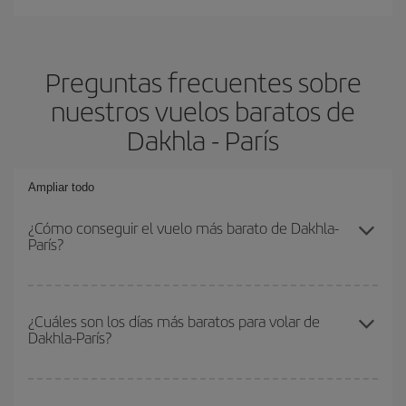
Preguntas frecuentes sobre
nuestros vuelos baratos de
Dakhla - París
Ampliar todo
¿Cómo conseguir el vuelo más barato de Dakhla-
París?
Podrás ahorrar en tu billete de avión de Dakhla-París-dest y
conseguir el vuelo más barato si evitas temporadas altas,
¿Cuáles son los días más baratos para volar de
Dakhla-París?
compras con antelación y puedes ser flexible con las fechas y
horarios de ida y vuelta.
Para saber qué días te saldrá más económico volar, solo tienes