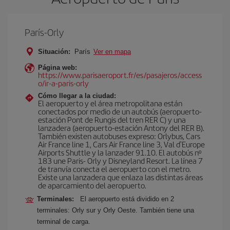
París-Orly
Situación:
París
Ver en mapa
Página web:
https://www.parisaeroport.fr/es/pasajeros/access
o/ir-a-paris-orly
Cómo llegar a la ciudad:
El aeropuerto y el área metropolitana están
conectados por medio de un autobús (aeropuerto-
estación Pont de Rungis del tren RER C) y una
lanzadera (aeropuerto-estación Antony del RER B).
También existen autobuses expreso: Orlybus, Cars
Air France line 1, Cars Air France line 3, Val d'Europe
Airports Shuttle y la lanzader 91.10. El autobús nº
183 une Paris- Orly y Disneyland Resort. La línea 7
de tranvía conecta el aeropuerto con el metro.
Existe una lanzadera que enlaza las distintas áreas
de aparcamiento del aeropuerto.
Terminales:
El aeropuerto está dividido en 2
terminales: Orly sur y Orly Oeste. También tiene una
terminal de carga.