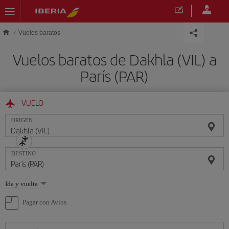
Saltar al contenido principal
Vuelos baratos
Vuelos baratos de Dakhla (VIL) a
París (PAR)
VUELO
ORIGEN
DESTINO
Seleccione
Ida y vuelta
una
opción
Pagar con Avios