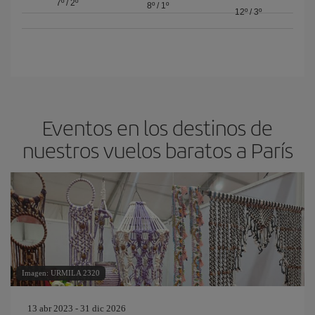
7º
/
2º
8º
/
1º
12º
/
3º
Eventos en los destinos de
nuestros vuelos baratos a París
Imagen: URMILA 2320
13 abr 2023 - 31 dic 2026