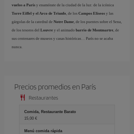
vuelos a París
y enamórate de la ciudad de la luz: de la icónica
Torre Eiffel y el Arco de Triunfo
, de los
Campos Elíseos
y las
gárgolas de la catedral de
Notre Dame
, de los puentes sobre el Sena,
de los tesoros del
Louvre
y el animado
barrio de Montmartre
, de
sus centenares de museos y casas históricas… París no se acaba
nunca.
Precios promedios en París
Restaurantes
Comida, Restaurante Barato
15,00 €
Menú comida rápida