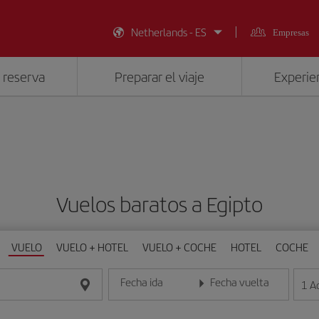
Netherlands - ES
Empresas
 reserva
Preparar el viaje
Experien
Vuelos baratos a Egipto
VUELO
VUELO + HOTEL
VUELO + COCHE
HOTEL
COCHE
Fecha ida
Fecha vuelta
1
A
Introduce la fecha en formato día/mes/año
Introduce la fecha en format