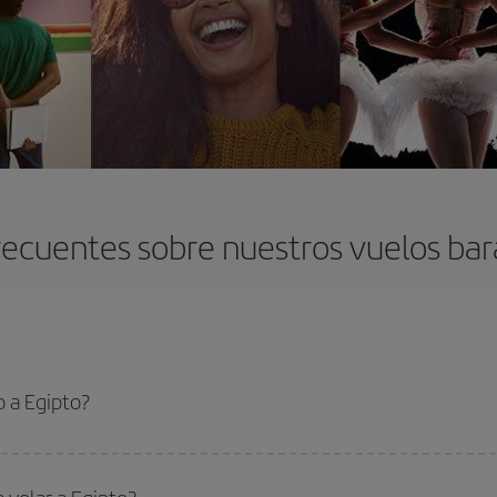
ecuentes sobre nuestros vuelos bar
 a Egipto?
 el vuelo más barato si evitas temporadas altas, compras con antelación y pued
oncreto para tu viaje, mira nuestras ofertas y déjate inspirar: seguro que en