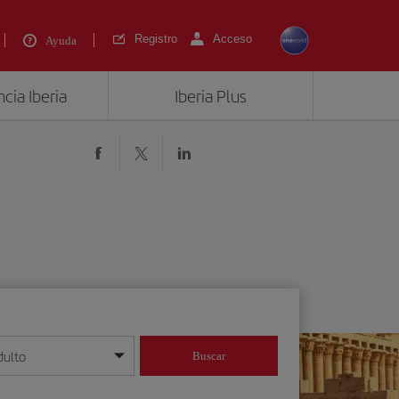
Registro
Acceso
Ayuda
cia Iberia
Iberia Plus
dulto
Buscar
o día/mes/año