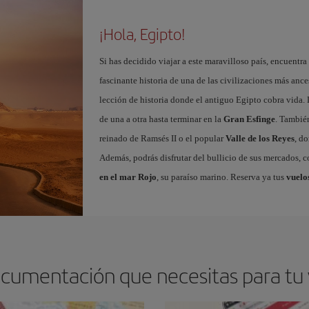
¡Hola, Egipto!
Si has decidido viajar a este maravilloso país, encuentra
fascinante historia de una de las civilizaciones más anc
lección de historia donde el antiguo Egipto cobra vida.
de una a otra hasta terminar en la
Gran Esfinge
. Tambié
reinado de Ramsés II o el popular
Valle de los Reyes
, d
Además, podrás disfrutar del bullicio de sus mercados, co
en el mar Rojo
, su paraíso marino. Reserva ya tus
vuelos
ocumentación que necesitas para tu 