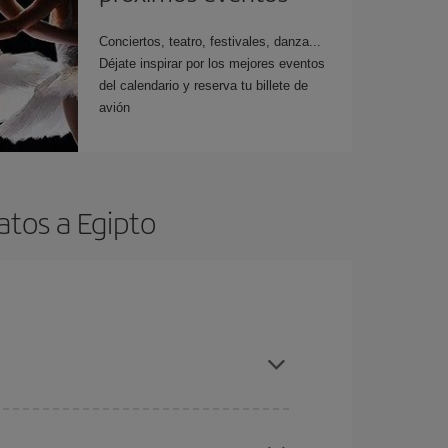
Conciertos, teatro, festivales, danza...
Déjate inspirar por los mejores eventos
del calendario y reserva tu billete de
avión
atos a Egipto
es ser flexible con las fechas y horarios de ida y
cuentras el vuelo más barato.