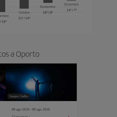
Diciembre
Noviembre
14º
/
7º
Octubre
16º
/
9º
iembre
21º
/
14º
/
16º
tos a Oporto
Imagen: Gallks
08 ago 2026 - 08 ago 2026
Papangu