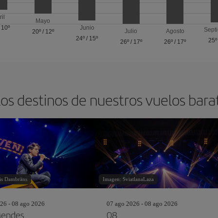
ril
Mayo
/
10º
Junio
Sept
Julio
Agosto
20º
/
12º
24º
/
15º
25º
26º
/
17º
26º
/
17º
los destinos de nuestros vuelos bara
is Dambrāns
Imagen: SviatlanaLaza
26 - 08 ago 2026
07 ago 2026 - 08 ago 2026
Mendes
08