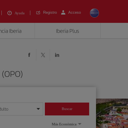
Registro
Acceso
Ayuda
cia Iberia
Iberia Plus
o (OPO)
dulto
Buscar
o día/mes/año
Más Económica