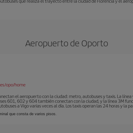
autobuses que realiza el trayecto entre la ciudad de Florencia y el aero
Aeropuerto de Oporto
/es/opo/home
nectan el aeropuerto con la ciudad: metro, autobuses y taxis. La línea 
uses 601, 602 y 604 también conectan con la ciudad, y la línea 3M fun
obuses a Vigo varias veces al día. Los taxis operan las 24 horas y la pa
minal que consta de varios pisos.