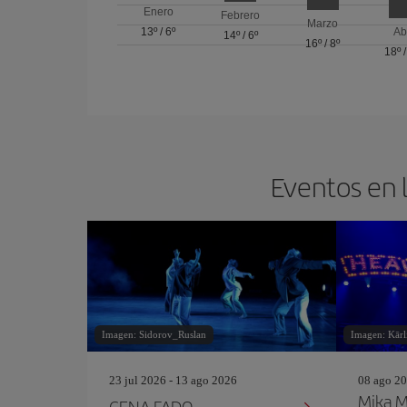
Enero
Febrero
Marzo
13º
/
6º
Ab
14º
/
6º
16º
/
8º
18º
Eventos en 
Imagen: Sidorov_Ruslan
Imagen: Kārl
23 jul 2026 - 13 ago 2026
08 ago 20
Mika 
CENA FADO