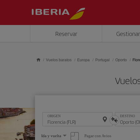
Saltar al contenido principal
Reservar
Gestionar
Vuelos baratos
Europa
Portugal
Oporto
Flor
Vuelos
ORIGEN
DESTINO
Seleccione
Pagar con Avios
Ida y vuelta