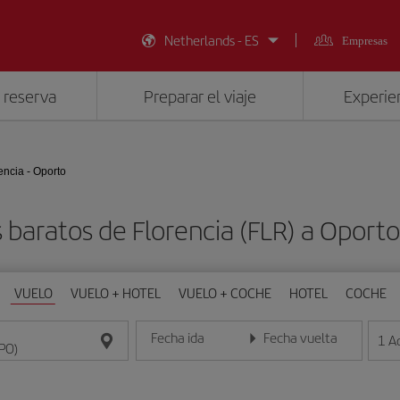
Netherlands - ES
Empresas
 reserva
Preparar el viaje
Experien
encia - Oporto
 baratos de Florencia (FLR) a Oport
VUELO
VUELO + HOTEL
VUELO + COCHE
HOTEL
COCHE
Fecha ida
Fecha vuelta
1
A
Introduce la fecha en formato día/mes/año
Introduce la fecha en format