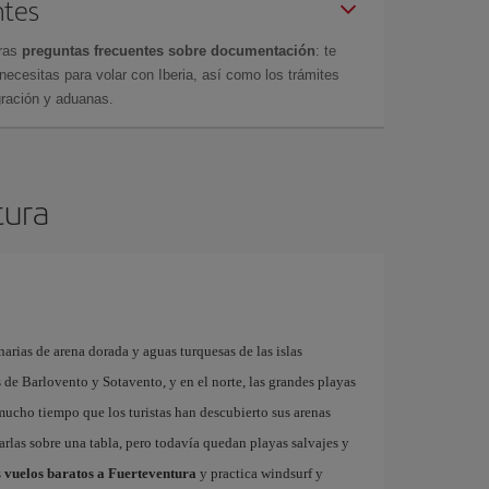
ntes
tras
preguntas frecuentes sobre documentación
: te
cesitas para volar con Iberia, así como los trámites
gración y aduanas.
tura
arias de arena dorada y aguas turquesas de las islas
as de Barlovento y Sotavento, y en el norte, las grandes playas
 mucho tiempo que los turistas han descubierto sus arenas
garlas sobre una tabla, pero todavía quedan playas salvajes y
s
vuelos baratos a Fuerteventura
y practica windsurf y