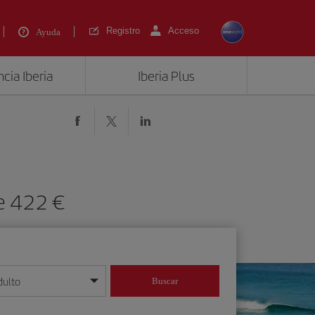
Registro
Acceso
Ayuda
cia Iberia
Iberia Plus
e 422 €
dulto
Buscar
o día/mes/año