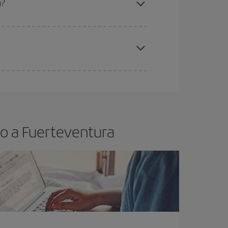
a?
elo y de que las tarifas más baratas (turista)
erteventura.
ra el vuelo más barato.
lo a Fuerteventura