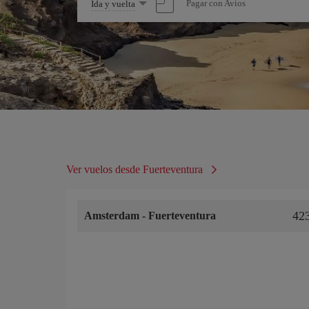
Seleccione
Pagar con Avios
Ida y vuelta
una
opción
Ver vuelos desde Fuerteventura
42
Amsterdam
-
Fuerteventura