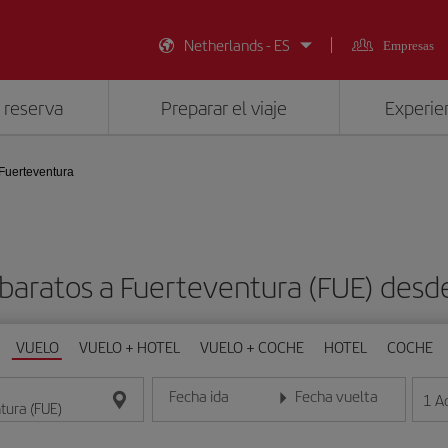
Netherlands - ES
Empresas
 reserva
Preparar el viaje
Experien
Fuerteventura
 baratos a Fuerteventura (FUE) desd
VUELO
VUELO + HOTEL
VUELO + COCHE
HOTEL
COCHE
Fecha ida
Fecha vuelta
1
A
Introduce la fecha en formato día/mes/año
Introduce la fecha en format