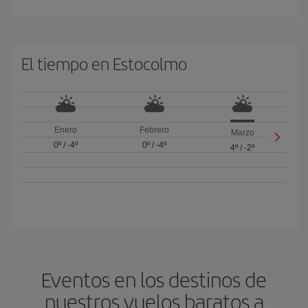
El tiempo en Estocolmo
Enero
Febrero
Marzo
0º
/
-4º
0º
/
-4º
4º
/
-2º
Eventos en los destinos de
nuestros vuelos baratos a