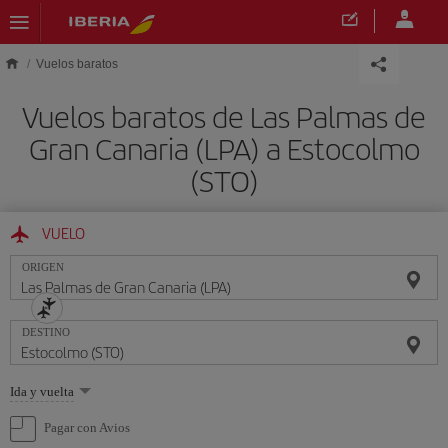
Saltar al contenido principal
Vuelos baratos
Vuelos baratos de Las Palmas de
Gran Canaria (LPA) a Estocolmo
(STO)
VUELO
ORIGEN
DESTINO
Seleccione
Ida y vuelta
una
opción
Pagar con Avios