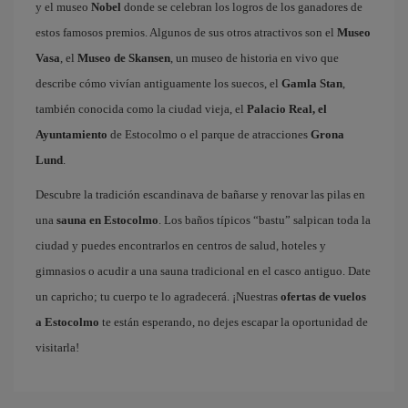
y el museo
Nobel
donde se celebran los logros de los ganadores de
estos famosos premios. Algunos de sus otros atractivos son el
Museo
Vasa
, el
Museo de Skansen
, un museo de historia en vivo que
describe cómo vivían antiguamente los suecos, el
Gamla Stan
,
también conocida como la ciudad vieja, el
Palacio Real, el
Ayuntamiento
de Estocolmo o el parque de atracciones
Grona
Lund
.
Descubre la tradición escandinava de bañarse y renovar las pilas en
una
sauna en Estocolmo
. Los baños típicos “bastu” salpican toda la
ciudad y puedes encontrarlos en centros de salud, hoteles y
gimnasios o acudir a una sauna tradicional en el casco antiguo. Date
un capricho; tu cuerpo te lo agradecerá. ¡Nuestras
ofertas de vuelos
a Estocolmo
te están esperando, no dejes escapar la oportunidad de
visitarla!