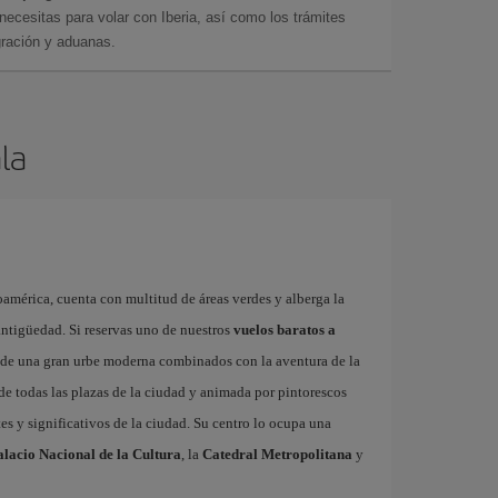
cesitas para volar con Iberia, así como los trámites
gración y aduanas.
la
américa, cuenta con multitud de áreas verdes y alberga la
ntigüedad. Si reservas uno de nuestros
vuelos baratos a
s de una gran urbe moderna combinados con la aventura de la
 de todas las plazas de la ciudad y animada por pintorescos
es y significativos de la ciudad. Su centro lo ocupa una
alacio Nacional de la Cultura
, la
Catedral Metropolitana
y