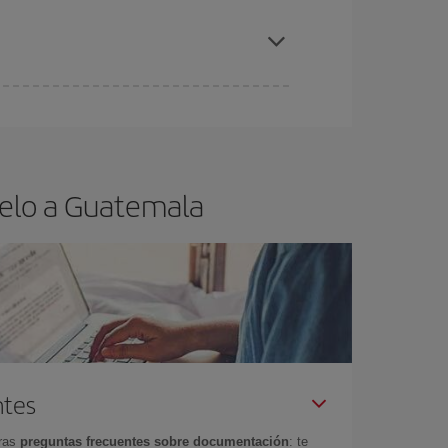
elo y de que las tarifas más baratas (turista)
uatemala.
ra el vuelo más barato.
uelo a Guatemala
ntes
tras
preguntas frecuentes sobre documentación
: te