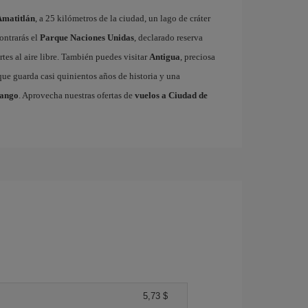
Amatitlán
, a 25 kilómetros de la ciudad, un lago de cráter
ontrarás el
Parque Naciones Unidas
, declarado reserva
tes al aire libre. También puedes visitar
Antigua
, preciosa
ue guarda casi quinientos años de historia y una
nango
. Aprovecha nuestras ofertas de
vuelos a Ciudad de
5,73 $