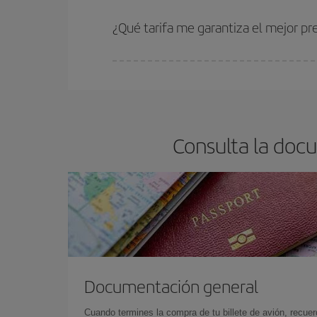
Cuanto antes reserves
tus vuelos, mejores precio
estén disponibles o se vayan agotando. Por eso,
¿Qué tarifa me garantiza el mejor p
En Iberia, tenemos distintas tarifas para garantiz
Consulta la doc
Documentación general
Cuando termines la compra de tu billete de avión, recuer