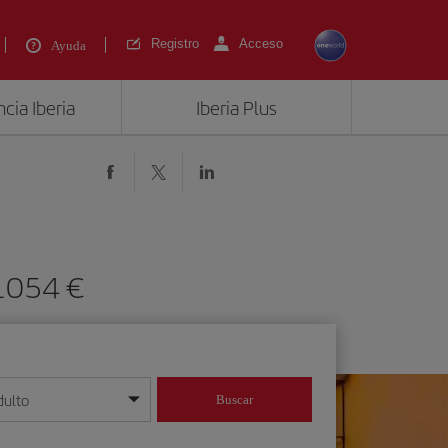
Registro
Acceso
Ayuda
cia Iberia
Iberia Plus
 1054 €
dulto
Buscar
o día/mes/año