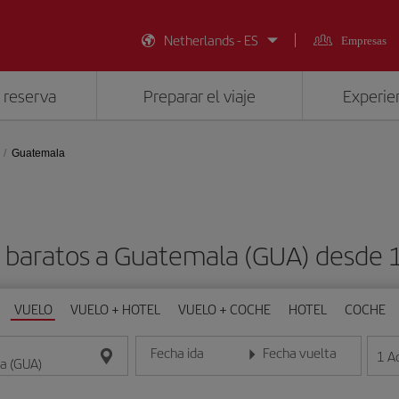
Netherlands - ES
Empresas
 reserva
Preparar el viaje
Experien
Guatemala
 baratos a Guatemala (GUA) desde
VUELO
VUELO + HOTEL
VUELO + COCHE
HOTEL
COCHE
Fecha ida
Fecha vuelta
1
A
Introduce la fecha en formato día/mes/año
Introduce la fecha en format