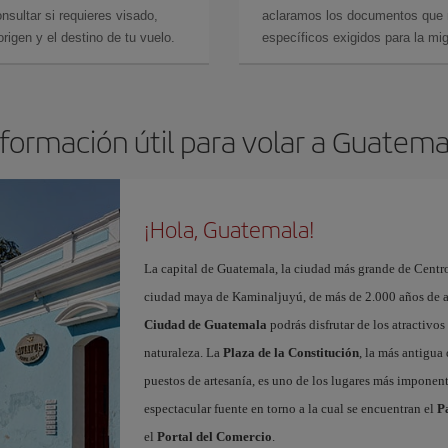
sultar si requieres visado,
aclaramos los documentos que ne
rigen y el destino de tu vuelo.
específicos exigidos para la mi
nformación útil para volar a Guatema
¡Hola, Guatemala!
La capital de Guatemala, la ciudad más grande de Centro
ciudad maya de Kaminaljuyú, de más de 2.000 años de a
Ciudad de Guatemala
podrás disfrutar de los atractivo
naturaleza. La
Plaza de la Constitución
, la más antigua
puestos de artesanía, es uno de los lugares más imponent
espectacular fuente en torno a la cual se encuentran el
P
el
Portal del Comercio
.