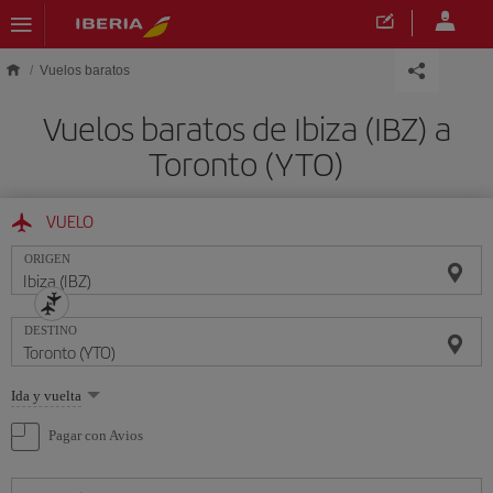
Saltar al contenido principal
Vuelos baratos
Vuelos baratos de Ibiza (IBZ) a
Toronto (YTO)
VUELO
ORIGEN
DESTINO
Seleccione
Ida y vuelta
una
opción
Pagar con Avios