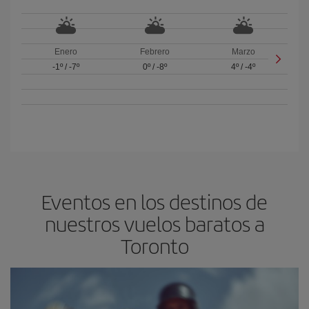
Enero
Febrero
Marzo
-1º
/
-7º
0º
/
-8º
4º
/
-4º
Eventos en los destinos de
nuestros vuelos baratos a
Toronto