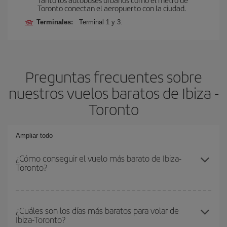
Toronto conectan el aeropuerto con la ciudad.
Terminales:
Terminal 1 y 3.
Preguntas frecuentes sobre
nuestros vuelos baratos de Ibiza -
Toronto
Ampliar todo
¿Cómo conseguir el vuelo más barato de Ibiza-
Toronto?
Podrás ahorrar en tu billete de avión de Ibiza-Toronto-dest y
conseguir el vuelo más barato si evitas temporadas altas,
¿Cuáles son los días más baratos para volar de
Ibiza-Toronto?
compras con antelación y puedes ser flexible con las fechas y