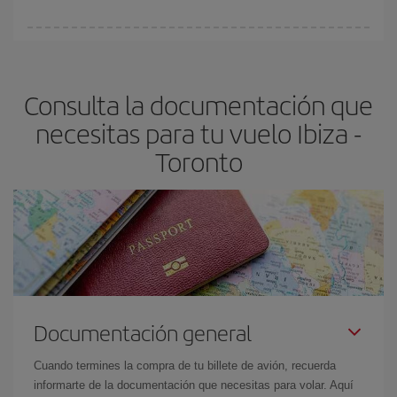
vayan agotando. Por eso, comprar con antelación es
fundamental
para conseguir
vuelos baratos a Ibiza-Toronto-
En Iberia, tenemos distintas tarifas para garantizarte el mejor
dest
.
precio según tus necesidades de viaje. La tarifa básica, te
asegura el vuelo más barato.
Consulta la documentación que
necesitas para tu vuelo Ibiza -
Toronto
Documentación general
Cuando termines la compra de tu billete de avión, recuerda
informarte de la documentación que necesitas para volar. Aquí