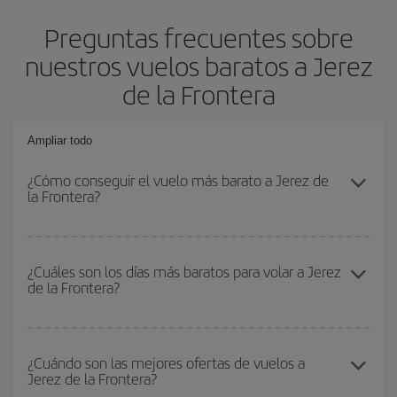
Preguntas frecuentes sobre
nuestros vuelos baratos a Jerez
de la Frontera
Ampliar todo
¿Cómo conseguir el vuelo más barato a Jerez de
la Frontera?
Podrás ahorrar en tu billete de avión y conseguir el vuelo más
barato si evitas temporadas altas, compras con antelación y
¿Cuáles son los días más baratos para volar a Jerez
de la Frontera?
puedes ser flexible con las fechas y horarios de ida y vuelta.
Además, si no tienes decidido un destino concreto para tu viaje,
mira nuestras ofertas y déjate inspirar: seguro que encuentras el
Para saber qué días te saldrá más económico volar, solo tienes
vuelo más barato.
que empezar una consulta en nuestro
buscador de vuelos
¿Cuándo son las mejores ofertas de vuelos a
Jerez de la Frontera?
baratos
. Dinos desde dónde vuelas, a dónde quieres ir y en qué
fechas habías pensado viajar. Te mostraremos los vuelos más