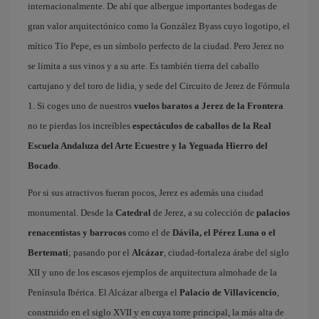
internacionalmente. De ahí que albergue importantes bodegas de
gran valor arquitectónico como la González Byass cuyo logotipo, el
mítico Tío Pepe, es un símbolo perfecto de la ciudad. Pero Jerez no
se limita a sus vinos y a su arte. Es también tierra del caballo
cartujano y del toro de lidia, y sede del Circuito de Jerez de Fórmula
1. Si coges uno de nuestros
vuelos baratos a Jerez de la Frontera
no te pierdas los increíbles
espectáculos de caballos de la Real
Escuela Andaluza del Arte Ecuestre y la Yeguada Hierro del
Bocado
.
Por si sus atractivos fueran pocos, Jerez es además una ciudad
monumental. Desde la
Catedral
de Jerez, a su colección de
palacios
renacentistas y barrocos
como el de
Dávila, el Pérez Luna o el
Bertemati
; pasando por el
Alcázar
, ciudad-fortaleza árabe del siglo
XII y uno de los escasos ejemplos de arquitectura almohade de la
Península Ibérica. El Alcázar alberga el
Palacio de Villavicencio
,
construido en el siglo XVII y en cuya torre principal, la más alta de