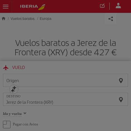
Saltar al contenido principal
Vuelos baratos
Europa
Vuelos baratos a Jerez de la
Frontera (XRY) desde 427 €
VUELO
Origen
DESTINO
Seleccione
Ida y vuelta
una
opción
Pagar con Avios