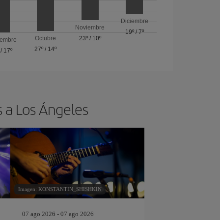
Diciembre
Noviembre
19º
/
7º
Octubre
23º
/
10º
iembre
27º
/
14º
/
17º
s a Los Ángeles
Imagen: KONSTANTIN_SHISHKIN
07 ago 2026 - 07 ago 2026