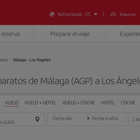
Netherlands - ES
Empresas
 reserva
Preparar el viaje
Experien
geles
Málaga - Los Ángeles
baratos de Málaga (AGP) a Los Ángel
VUELO
VUELO + HOTEL
VUELO + COCHE
HOTEL
COCHE
Fecha ida
Fecha vuelta
1
A
Introduce la fecha en formato día/mes/año
Introduce la fecha en format