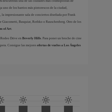
es
descubrirás una de las ciudades más cosmopolitas de
a uno de los barrios más pintorescos de la ciudad,
l
, la impresionante sala de conciertos diseñada por Frank
e Giacometti, Basquiat, Rothko o Rauschenberg. Otro de los
m of Art
.
co Rodeo Drive en
Beverly Hills
. Para poner un broche de cine
spera. Consigue las mejores
ofertas de vuelos a Los Ángeles