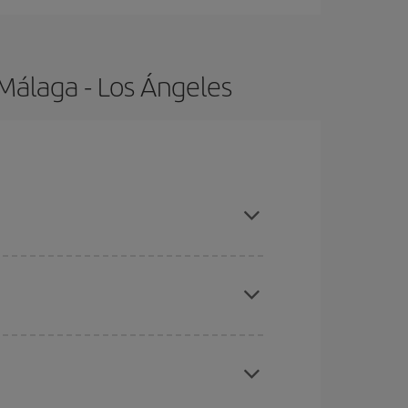
Málaga - Los Ángeles
compras con antelación y puedes ser flexible con
ratos
. Dinos desde dónde vuelas, a dónde
ra días cercanos
, tanto de ida como de vuelta,
gunos
horarios
puede que te hagan ahorrar aún