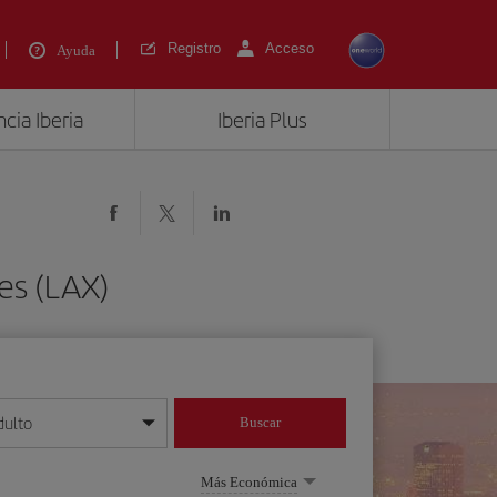
Registro
Acceso
Ayuda
cia Iberia
Iberia Plus
es (LAX)
dulto
Buscar
o día/mes/año
Más Económica