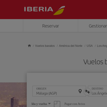
Saltar al contenido principal
Reservar
Gestionar
Vuelos baratos
América del Norte
USA
Los An
Vuelos 
ORIGEN
DESTINO
Seleccione
Pagar con Avios
Ida y vuelta