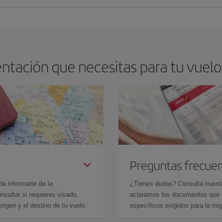
arte el mejor precio según tus necesidades de viaje. La tarifa básica, te asegu
ntación que necesitas para tu vuelo
Preguntas frecue
da informarte de la
¿Tienes dudas? Consulta nues
sultar si requieres visado,
aclaramos los documentos que ne
rigen y el destino de tu vuelo.
específicos exigidos para la mi