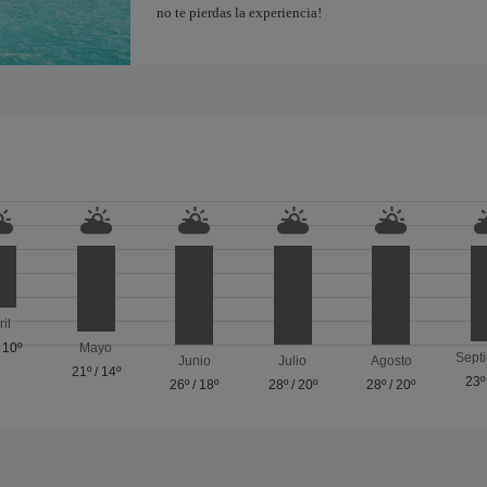
no te pierdas la experiencia!
ril
/
10º
Mayo
Sept
Junio
Julio
Agosto
21º
/
14º
23º
26º
/
18º
28º
/
20º
28º
/
20º