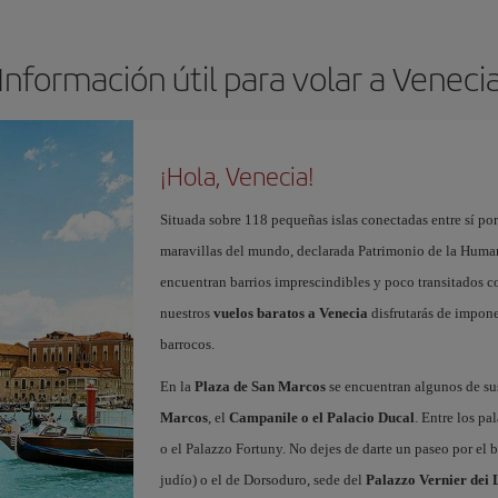
Información útil para volar a Veneci
¡Hola, Venecia!
Situada sobre 118 pequeñas islas conectadas entre sí po
maravillas del mundo, declarada Patrimonio de la Human
encuentran barrios imprescindibles y poco transitados
nuestros
vuelos baratos a Venecia
disfrutarás de impone
barrocos.
En la
Plaza de San Marcos
se encuentran algunos de 
Marcos
, el
Campanile o el Palacio Ducal
. Entre los pa
o el Palazzo Fortuny. No dejes de darte un paseo por el 
judío) o el de Dorsoduro, sede del
Palazzo Vernier dei 