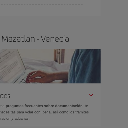
ra el vuelo más barato.
 Mazatlan - Venecia
ntes
tras
preguntas frecuentes sobre documentación
: te
cesitas para volar con Iberia, así como los trámites
gración y aduanas.