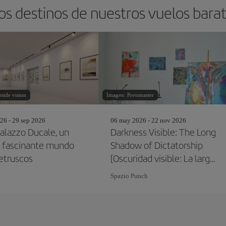
os destinos de nuestros vuelos bara
side vision
Imagen: Pressmaster
26 - 29 sep 2026
06 may 2026 - 22 nov 2026
Palazzo Ducale, un
Darkness Visible: The Long
al fascinante mundo
Shadow of Dictatorship
 etruscos
[Oscuridad visible: La larga
sombra de la dictadura]
Spazio Punch