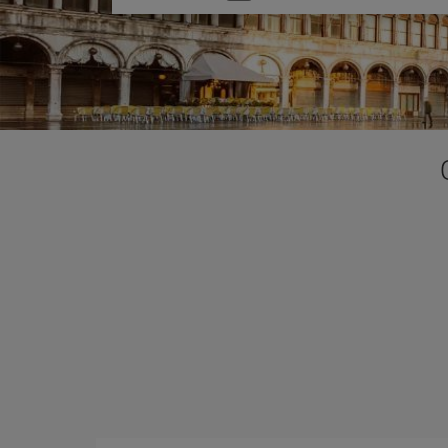
una
opción