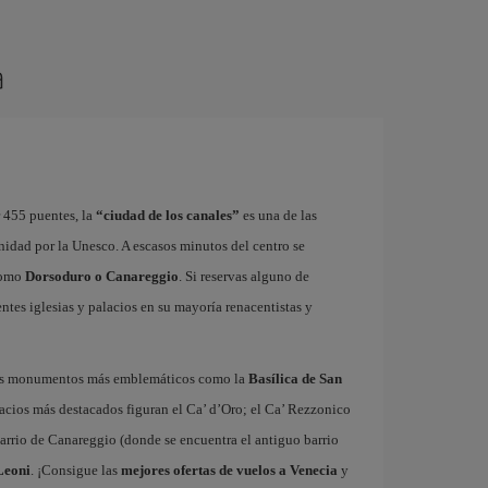
a
r 455 puentes, la
“ciudad de los canales”
es una de las
idad por la Unesco. A escasos minutos del centro se
 como
Dorsoduro o Canareggio
. Si reservas alguno de
ntes iglesias y palacios en su mayoría renacentistas y
sus monumentos más emblemáticos como la
Basílica de San
lacios más destacados figuran el Ca’ d’Oro; el Ca’ Rezzonico
barrio de Canareggio (donde se encuentra el antiguo barrio
Leoni
. ¡Consigue las
mejores ofertas de vuelos a Venecia
y