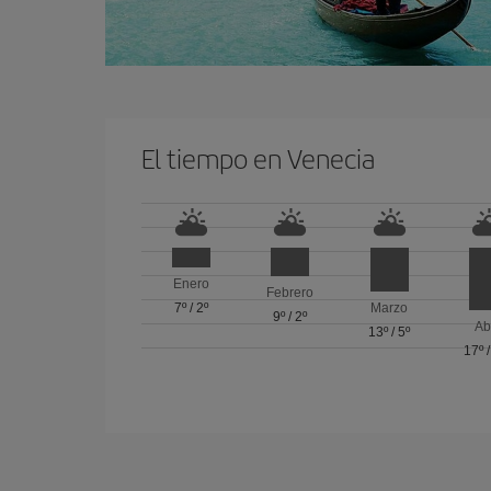
El tiempo en Venecia
Enero
Febrero
7º
/
2º
Marzo
9º
/
2º
Ab
13º
/
5º
17º