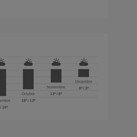
Diciembre
Noviembre
8º
/
3º
Octubre
13º
/
8º
iembre
18º
/
13º
/
16º