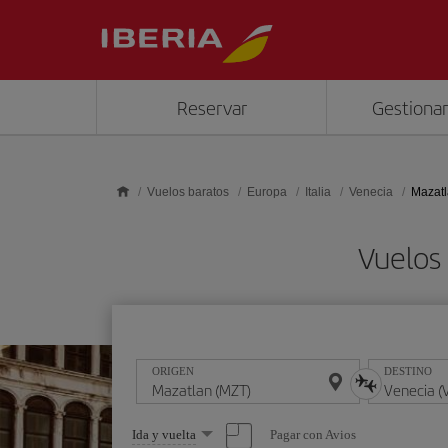
Saltar al contenido principal
Reservar
Gestionar
Vuelos baratos
Europa
Italia
Venecia
Mazatl
Vuelos
ORIGEN
DESTINO
Seleccione
Pagar con Avios
Ida y vuelta