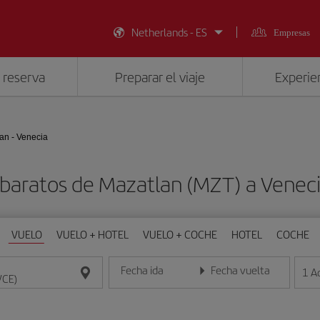
Netherlands - ES
Empresas
 reserva
Preparar el viaje
Experien
an - Venecia
 baratos de Mazatlan (MZT) a Veneci
VUELO
VUELO + HOTEL
VUELO + COCHE
HOTEL
COCHE
Fecha ida
Fecha vuelta
1
A
Introduce la fecha en formato día/mes/año
Introduce la fecha en format