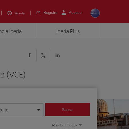
Registro
Acceso
Ayuda
cia Iberia
Iberia Plus
a (VCE)
dulto
Buscar
o día/mes/año
Más Económica