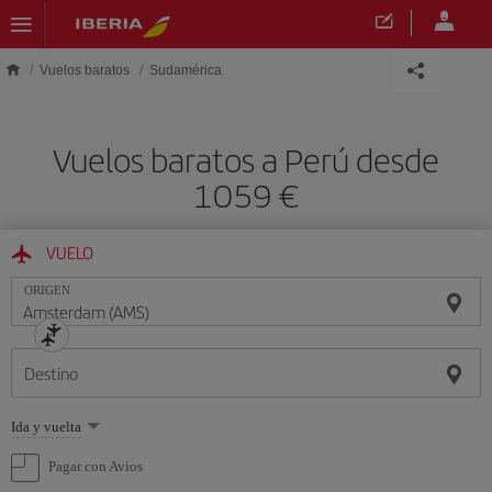
Saltar al contenido principal
Vuelos baratos
Sudamérica
Vuelos baratos a Perú desde
1059 €
VUELO
ORIGEN
Destino
Seleccione
Ida y vuelta
una
opción
Pagar con Avios