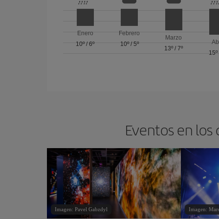
Enero
Febrero
Marzo
Ab
10º
/
6º
10º
/
5º
13º
/
7º
15º
Eventos en los 
Imagen: Pavel Gabzdyl
Imagen: Marc