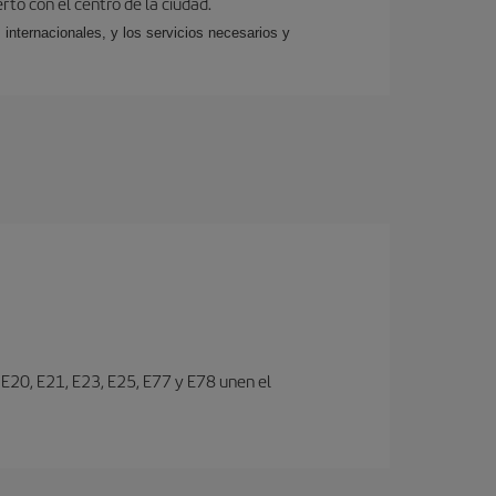
rto con el centro de la ciudad.
 internacionales, y los servicios necesarios y
s E20, E21, E23, E25, E77 y E78 unen el