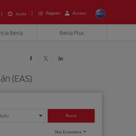
Registro
Acceso
Ayuda
cia Iberia
Iberia Plus
ián (EAS)
dulto
Buscar
o día/mes/año
Más Económica