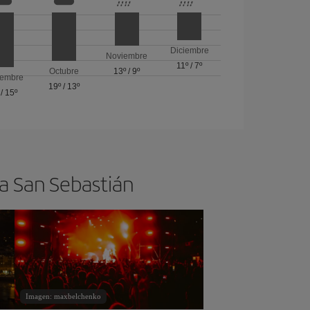
Diciembre
Noviembre
11º
/
7º
Octubre
13º
/
9º
iembre
19º
/
13º
/
15º
 a San Sebastián
Imagen: maxbelchenko