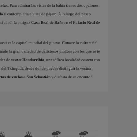
relax. Para admirar las vistas de la bahía tienes dos opciones:
do
y contemplarla a vista de pájaro. A lo largo del paseo
a ciudad: la antigua
Casa Real de Baños
o el
Palacio Real de
sti es la capital mundial del pintxo. Conoce la cultura del
ando la gran variedad de deliciosos pintxos con los que se te
das de visitar
Hondarribia
, una idílica localidad costera con
a del Txingudi, desde donde puedes distinguir la vecina
rtas de vuelos a San Sebastián
y disfruta de su encanto!