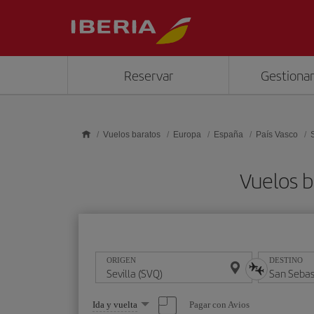
Saltar al contenido principal
Reservar
Gestionar
Vuelos baratos
Europa
España
País Vasco
Vuelos b
ORIGEN
DESTINO
Seleccione
Pagar con Avios
Ida y vuelta