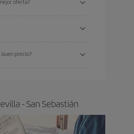
mejor oferta?
gunos
horarios
puede que te hagan ahorrar aún
elo y de que las tarifas más baratas (turista)
villa-San Sebastián-dest
.
ra el vuelo más barato.
a buen precio?
ser flexible.
Lo normal es que
cuanto antes
 poco abiertos, podrás
elegir el precio más
villa - San Sebastián