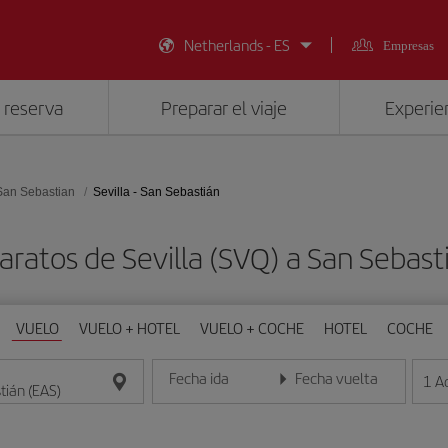
Netherlands - ES
Empresas
 reserva
Preparar el viaje
Experien
San Sebastian
Sevilla - San Sebastián
aratos de Sevilla (SVQ) a San Sebast
VUELO
VUELO + HOTEL
VUELO + COCHE
HOTEL
COCHE
Fecha ida
Fecha vuelta
1
A
Introduce la fecha en formato día/mes/año
Introduce la fecha en format