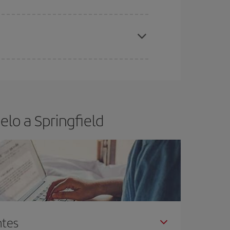
elo y de que las tarifas más baratas (turista)
ringfield.
ra el vuelo más barato.
lo a Springfield
ntes