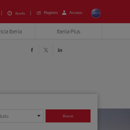
Registro
Acceso
Ayuda
cia Iberia
Iberia Plus
dulto
Buscar
o día/mes/año