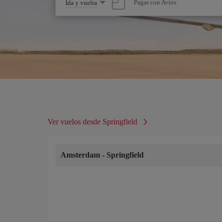
Seleccione
Pagar con Avios
Ida y vuelta
una
opción
Ver vuelos desde Springfield
Amsterdam
-
Springfield