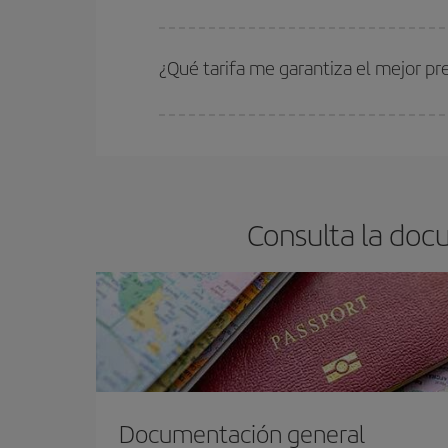
Cuanto antes reserves
tus vuelos, mejores precio
estén disponibles o se vayan agotando. Por eso,
¿Qué tarifa me garantiza el mejor pre
En Iberia, tenemos distintas tarifas para garantiz
Consulta la doc
Documentación general