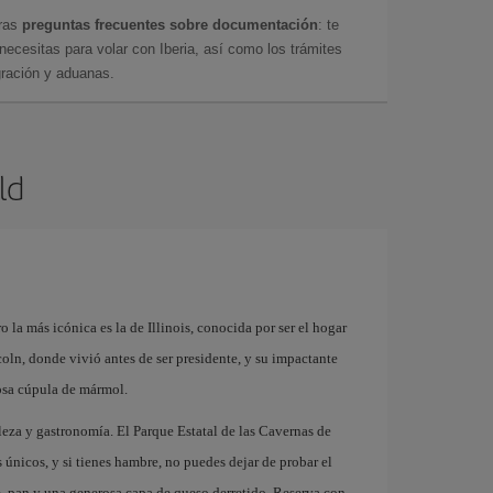
tras
preguntas frecuentes sobre documentación
: te
cesitas para volar con Iberia, así como los trámites
gración y aduanas.
ld
la más icónica es la de Illinois, conocida por ser el hogar
oln, donde vivió antes de ser presidente, y su impactante
osa cúpula de mármol.
aleza y gastronomía. El Parque Estatal de las Cavernas de
únicos, y si tienes hambre, no puedes dejar de probar el
, pan y una generosa capa de queso derretido. Reserva con