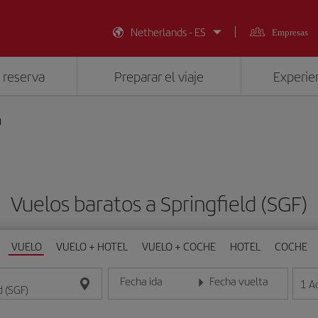
Netherlands - ES
Empresas
 reserva
Preparar el viaje
Experien
d
Vuelos baratos a Springfield (SGF)
VUELO
VUELO + HOTEL
VUELO + COCHE
HOTEL
COCHE
Fecha ida
Fecha vuelta
1
A
Introduce la fecha en formato día/mes/año
Introduce la fecha en format