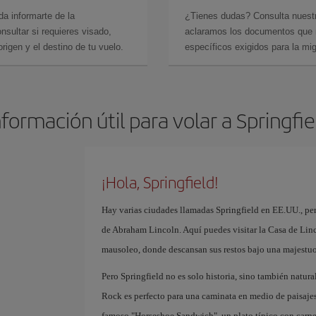
da informarte de la
¿Tienes dudas? Consulta nues
sultar si requieres visado,
aclaramos los documentos que ne
rigen y el destino de tu vuelo.
específicos exigidos para la mi
nformación útil para volar a Springfie
¡Hola, Springfield!
Hay varias ciudades llamadas Springfield en EE.UU., pero 
de Abraham Lincoln. Aquí puedes visitar la Casa de Linc
mausoleo, donde descansan sus restos bajo una majestu
Pero Springfield no es solo historia, sino también natur
Rock es perfecto para una caminata en medio de paisajes 
famoso "Horseshoe Sandwich", un plato típico con carne