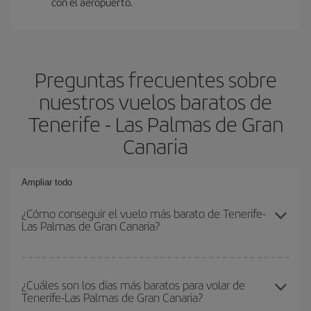
con el aeropuerto.
Preguntas frecuentes sobre
nuestros vuelos baratos de
Tenerife - Las Palmas de Gran
Canaria
Ampliar todo
¿Cómo conseguir el vuelo más barato de Tenerife-
Las Palmas de Gran Canaria?
Podrás ahorrar en tu billete de avión de Tenerife-Las Palmas de
Gran Canaria-dest y conseguir el vuelo más barato si evitas
¿Cuáles son los días más baratos para volar de
Tenerife-Las Palmas de Gran Canaria?
temporadas altas, compras con antelación y puedes ser flexible
con las fechas y horarios de ida y vuelta.