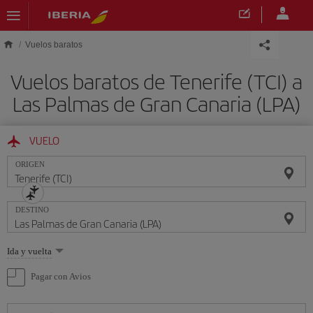
Saltar al contenido principal
Vuelos baratos
Vuelos baratos de Tenerife (TCI) a
Las Palmas de Gran Canaria (LPA)
VUELO
ORIGEN
DESTINO
Seleccione
Ida y vuelta
una
opción
Pagar con Avios