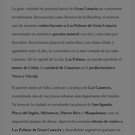
La gran variedad de paisajes hacen de
Gran Canaria
un continente
en miniatura. Reconocida como Reserva de la Biosfera, si reservas
uno de nuestros
vuelos baratos a Las Palmas de Gran Canaria
encontrarás un auténtico
paraíso natural
con mil y una caras por
descubrir. Sus extensas playas de arena fina y un clima cálido y
agradable todo el año, la convierten en la más visitada de las islas
Canarias. En la capital de la isla,
Las Palmas
, no puedes perderte el
museo de Colón
, la
catedral de Canarias
ni el
jardín botánico
Viera y Clavijo
.
Si quieres darte un baño, acércate a la playa de
Las Canteras
,
considerada una de las playas urbanas más importantes del mundo.
Ya fuera de la ciudad, te encantarán las playas de
San Agustín
,
Playa del Inglés
,
Meloneras
,
Puerto Rico
y
Maspalomas
, con su
imponente parque de dunas .Aprovecha nuestras
ofertas de vuelos a
Las Palmas de Gran Canaria
y descubrirás sugestivos paisajes en