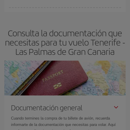
Cualquier día de la semana puedes encontrar vuelos baratos. Las
claves para encontrar los mejores precios son
anticiparte y ser
flexible.
Lo normal es que
cuanto antes
reserves tus billetes de
Consulta la documentación que
avión más baratos te saldrán. Además, si buscas los vuelos con
las fechas y los horarios del viaje un poco abiertos, podrás
elegir
necesitas para tu vuelo Tenerife -
el precio más barato.
Las Palmas de Gran Canaria
Documentación general
Cuando termines la compra de tu billete de avión, recuerda
informarte de la documentación que necesitas para volar. Aquí