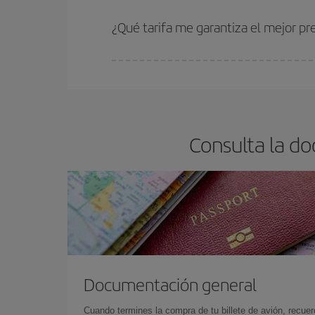
Cuanto antes reserves
tus vuelos, mejores precio
estén disponibles o se vayan agotando. Por eso,
¿Qué tarifa me garantiza el mejor pr
En Iberia, tenemos distintas tarifas para garantiz
Consulta la d
Documentación general
Cuando termines la compra de tu billete de avión, recuer