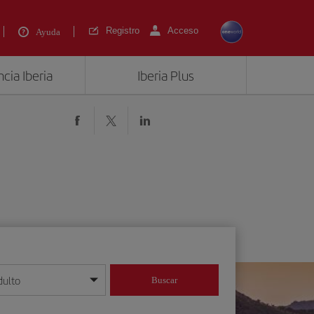
Registro
Acceso
Ayuda
cia Iberia
Iberia Plus
dulto
Buscar
o día/mes/año