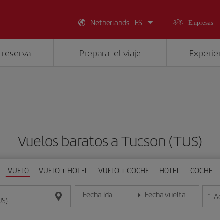
Netherlands - ES
Empresas
 reserva
Preparar el viaje
Experien
Vuelos baratos a Tucson (TUS)
VUELO
VUELO + HOTEL
VUELO + COCHE
HOTEL
COCHE
Fecha ida
Fecha vuelta
1
A
Introduce la fecha en formato día/mes/año
Introduce la fecha en format