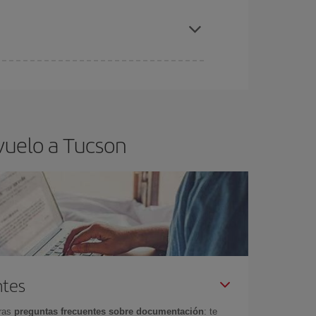
elo y de que las tarifas más baratas (turista)
cson.
ra el vuelo más barato.
vuelo a Tucson
ntes
tras
preguntas frecuentes sobre documentación
: te