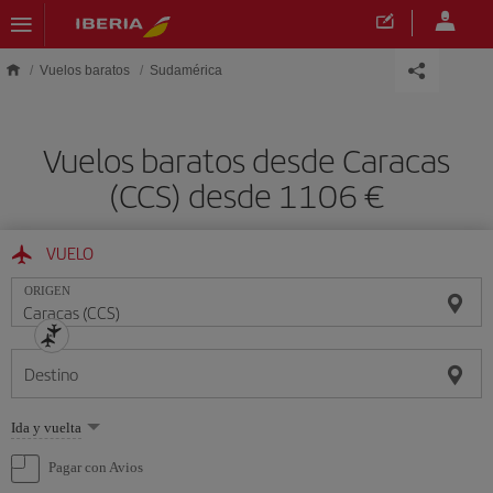
Saltar al contenido principal
Vuelos baratos
Sudamérica
Vuelos baratos desde Caracas
(CCS) desde 1106 €
VUELO
ORIGEN
Destino
Seleccione
Ida y vuelta
una
opción
Pagar con Avios