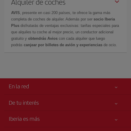
Alquiler de coches
AVIS
, presente en casi 200 países, te ofrece la gama más
completa de coches de alquiler. Además por ser
socio Iberia
Plus
disfrutarás de ventajas exclusivas: tarifas especiales para
que alquiles tu coche al mejor precio, un conductor adicional
gratuito y
obtendrás Avios
con cada alquiler que luego
podrás
canjear por billetes de avión y experiencias
de ocio.
En la red
De tu interés
Tu seguridad es lo primero
Iberia es más
Accesibilidad
Noticias y Novedades