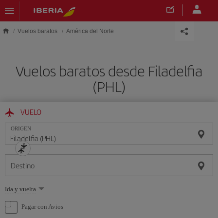
Saltar al contenido principal
Vuelos baratos
América del Norte
Vuelos baratos desde Filadelfia
(PHL)
VUELO
ORIGEN
Destino
Seleccione
Ida y vuelta
una
opción
Pagar con Avios