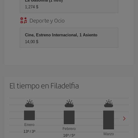
La Gasolina (1 litro)
1,274 $
Deporte y Ocio
Cine, Estreno Internacional, 1 Asiento
14,00 $
El tiempo en Filadelfia
Enero
Febrero
13º
/
3º
Marzo
16º
/
5º