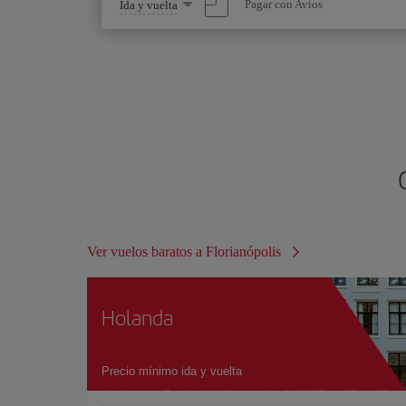
Seleccione
Pagar con Avios
Ida y vuelta
una
opción
Ver vuelos baratos a Florianópolis
Holanda
Precio mínimo ida y vuelta