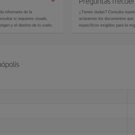
Preguntas frecue
da informarte de la
¿Tienes dudas? Consulta nues
sultar si requieres visado,
aclaramos los documentos que ne
rigen y el destino de tu vuelo.
específicos exigidos para la mi
nópolis