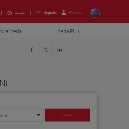
Registro
Acceso
Ayuda
cia Iberia
Iberia Plus
LN)
dulto
Buscar
o día/mes/año