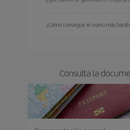
En Iberia, tenemos distintas tarifas para garantiz
¿Cómo conseguir el vuelo más barato
Podrás ahorrar en tu billete de avión y conseguir
vuelta. Además, si no tienes decidido un destino c
Consulta la docume