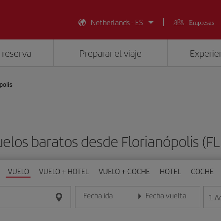
Netherlands - ES
Empresas
 reserva
Preparar el viaje
Experien
polis
elos baratos desde Florianópolis (F
VUELO
VUELO + HOTEL
VUELO + COCHE
HOTEL
COCHE
Fecha ida
Fecha vuelta
1
A
Introduce la fecha en formato día/mes/año
Introduce la fecha en format