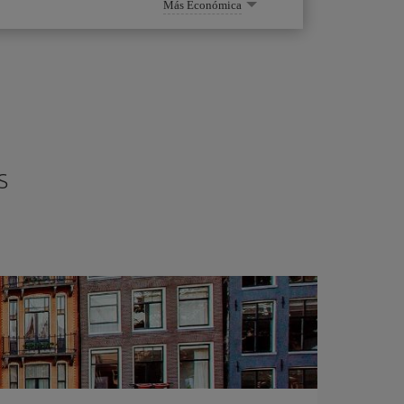
Más Económica
s