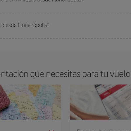
arte el mejor precio según tus necesidades de viaje. La tarifa básica, te asegu
 desde Florianópolis?
 el vuelo más barato si evitas temporadas altas, compras con antelación y pued
oncreto para tu viaje, mira nuestras ofertas y déjate inspirar: seguro que en
ntación que necesitas para tu vuelo 