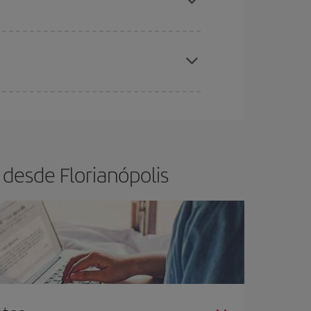
ra el vuelo más barato.
es ser flexible con las fechas y horarios de ida y
cuentras el vuelo más barato.
desde Florianópolis