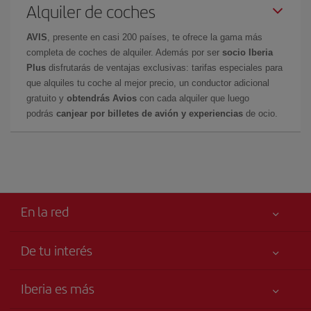
Alquiler de coches
AVIS
, presente en casi 200 países, te ofrece la gama más
completa de coches de alquiler. Además por ser
socio Iberia
Plus
disfrutarás de ventajas exclusivas: tarifas especiales para
que alquiles tu coche al mejor precio, un conductor adicional
gratuito y
obtendrás Avios
con cada alquiler que luego
podrás
canjear por billetes de avión y experiencias
de ocio.
En la red
De tu interés
Tu seguridad es lo primero
Iberia es más
Accesibilidad