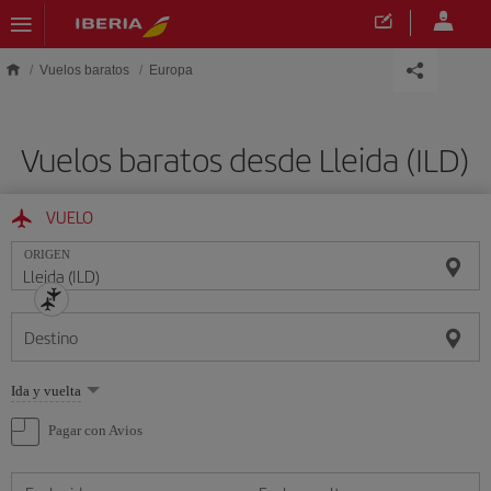
Saltar al contenido principal
Vuelos baratos
Europa
Vuelos baratos desde Lleida (ILD)
VUELO
ORIGEN
Destino
Seleccione
Ida y vuelta
una
opción
Pagar con Avios