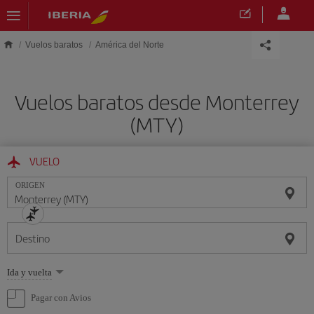
Saltar al contenido principal
Vuelos baratos
América del Norte
Vuelos baratos desde Monterrey
(MTY)
VUELO
ORIGEN
Destino
Seleccione
Ida y vuelta
una
opción
Pagar con Avios