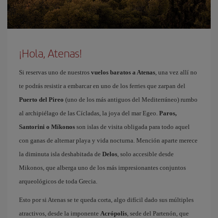
¡Hola, Atenas!
Si reservas uno de nuestros
vuelos baratos a Atenas
, una vez allí no
te podrás resistir a embarcar en uno de los ferries que zarpan del
Puerto del Pireo
(uno de los más antiguos del Mediterráneo) rumbo
al archipiélago de las Cícladas, la joya del mar Egeo.
Paros,
Santorini o Míkonos
son islas de visita obligada para todo aquel
con ganas de alternar playa y vida nocturna. Mención aparte merece
la diminuta isla deshabitada de
Delos
, solo accesible desde
Mikonos, que alberga uno de los más impresionantes conjuntos
arqueológicos de toda Grecia.
Esto por si Atenas se te queda corta, algo difícil dado sus múltiples
atractivos, desde la imponente
Acrópolis
, sede del Partenón, que