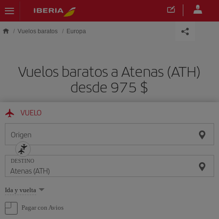
Saltar al contenido principal
Vuelos baratos
Europa
Vuelos baratos a Atenas (ATH)
desde 975 $
VUELO
Origen
DESTINO
Seleccione
Ida y vuelta
una
opción
Pagar con Avios