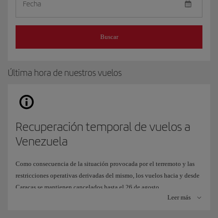
Fecha
Buscar
Última hora de nuestros vuelos
Recuperación temporal de vuelos a
Venezuela
Como consecuencia de la situación provocada por el terremoto y las
restricciones operativas derivadas del mismo, los vuelos hacia y desde
Caracas se mantienen cancelados hasta el 26 de agosto.
Leer más
Para seguir ofreciéndote una alternativa de viaje, hemos adaptado
nuestra operación de forma temporal para volar al
Aeropuerto