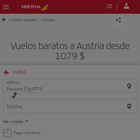
Saltar al contenido principal
Vuelos baratos
Europa
Vuelos baratos a Austria desde
1079 $
VUELO
ORIGEN
Destino
Seleccione
Ida y vuelta
una
opción
Pagar con Avios