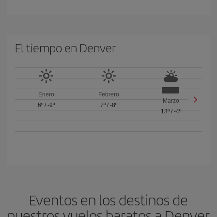
El tiempo en Denver
Enero
Febrero
Marzo
6º
/
-9º
7º
/
-8º
13º
/
-4º
Eventos en los destinos de
nuestros vuelos baratos a Denver