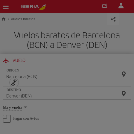
Saltar al contenido principal
Vuelos baratos
Vuelos baratos de Barcelona
(BCN) a Denver (DEN)
VUELO
ORIGEN
DESTINO
Seleccione
Ida y vuelta
una
opción
Pagar con Avios