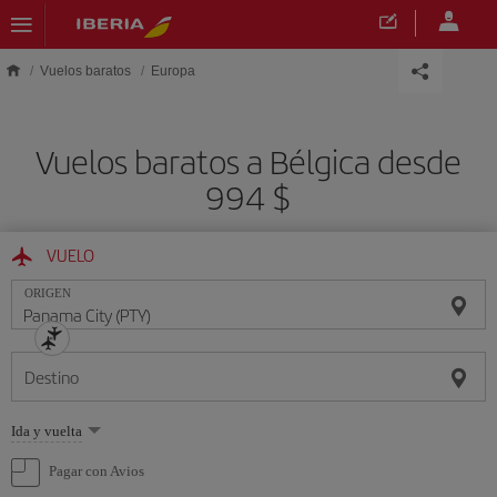
Saltar al contenido principal
Vuelos baratos
Europa
Vuelos baratos a Bélgica desde
994 $
VUELO
ORIGEN
Destino
Seleccione
Ida y vuelta
una
opción
Pagar con Avios