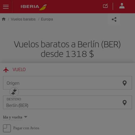
Saltar al contenido principal
Vuelos baratos
Europa
Vuelos baratos a Berlín (BER)
desde 1318 $
VUELO
Origen
DESTINO
Seleccione
Ida y vuelta
una
opción
Pagar con Avios