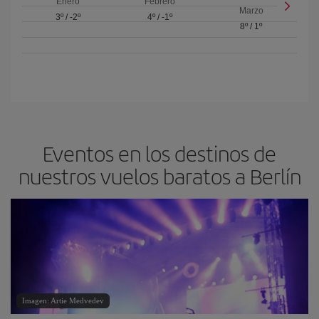
Enero
Febrero
Marzo
3º
/
-2º
4º
/
-1º
8º
/
1º
Eventos en los destinos de
nuestros vuelos baratos a Berlín
Imagen: Artie Medvedev