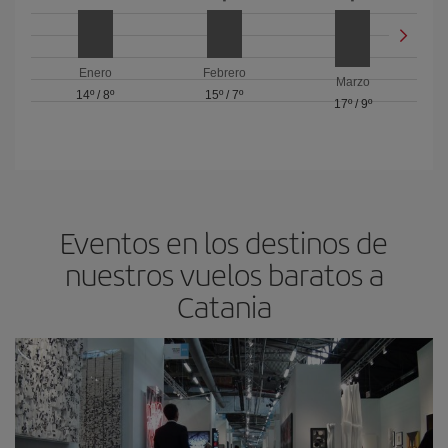
Enero
Febrero
Marzo
14º
/
8º
15º
/
7º
17º
/
9º
Eventos en los destinos de
nuestros vuelos baratos a
Catania