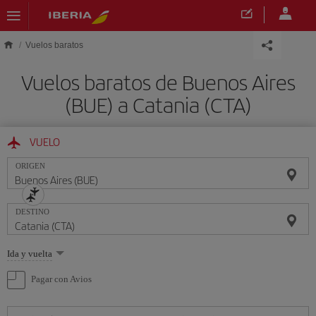
Saltar al contenido principal
Vuelos baratos
Vuelos baratos de Buenos Aires
(BUE) a Catania (CTA)
VUELO
ORIGEN
DESTINO
Seleccione
Ida y vuelta
una
opción
Pagar con Avios