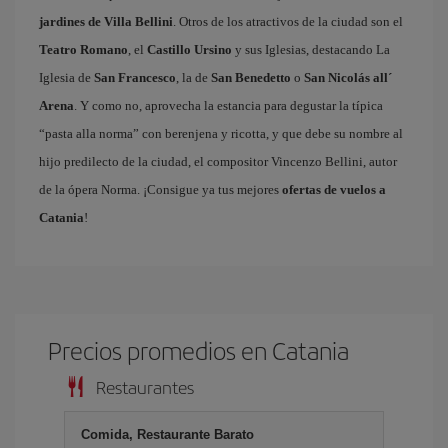
jardines de Villa Bellini
. Otros de los atractivos de la ciudad son el
Teatro Romano
, el
Castillo Ursino
y sus Iglesias, destacando La
Iglesia de
San Francesco
, la de
San Benedetto
o
San Nicolás all´
Arena
. Y como no, aprovecha la estancia para degustar la típica
“pasta alla norma” con berenjena y ricotta, y que debe su nombre al
hijo predilecto de la ciudad, el compositor Vincenzo Bellini, autor
de la ópera Norma. ¡Consigue ya tus mejores
ofertas de vuelos a
Catania
!
Precios promedios en Catania
Restaurantes
Comida, Restaurante Barato