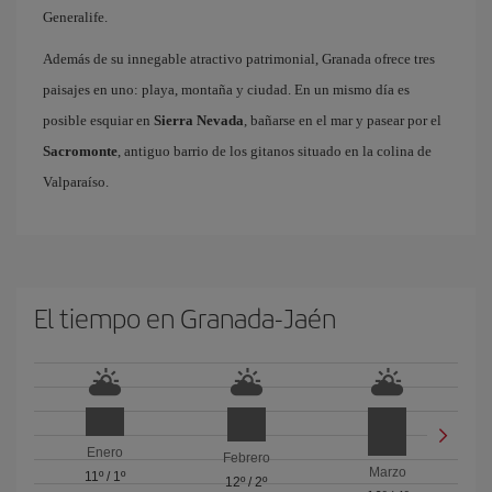
Generalife.
Además de su innegable atractivo patrimonial, Granada ofrece tres
paisajes en uno: playa, montaña y ciudad. En un mismo día es
posible esquiar en
Sierra Nevada
, bañarse en el mar y pasear por el
Sacromonte
, antiguo barrio de los gitanos situado en la colina de
Valparaíso.
El tiempo en Granada-Jaén
Enero
Febrero
Marzo
11º
/
1º
12º
/
2º