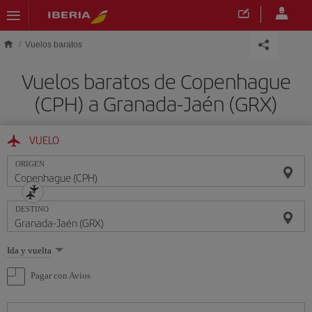
Saltar al contenido principal
Vuelos baratos
Vuelos baratos de Copenhague
(CPH) a Granada-Jaén (GRX)
VUELO
ORIGEN
DESTINO
Seleccione
Ida y vuelta
una
opción
Pagar con Avios