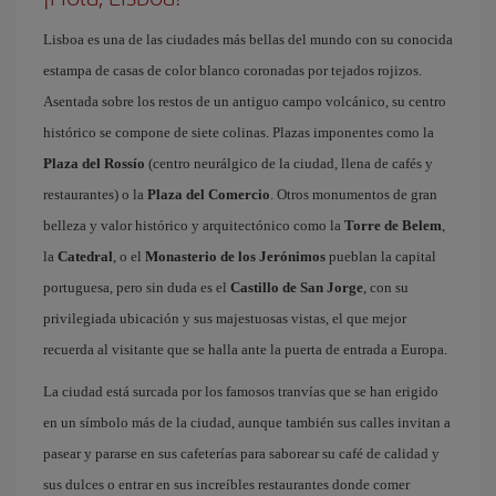
Lisboa es una de las ciudades más bellas del mundo con su conocida
estampa de casas de color blanco coronadas por tejados rojizos.
Asentada sobre los restos de un antiguo campo volcánico, su centro
histórico se compone de siete colinas. Plazas imponentes como la
Plaza del Rossío
(centro neurálgico de la ciudad, llena de cafés y
restaurantes) o la
Plaza del Comercio
. Otros monumentos de gran
belleza y valor histórico y arquitectónico como la
Torre de Belem
,
la
Catedral
, o el
Monasterio de los Jerónimos
pueblan la capital
portuguesa, pero sin duda es el
Castillo de San Jorge
, con su
privilegiada ubicación y sus majestuosas vistas, el que mejor
recuerda al visitante que se halla ante la puerta de entrada a Europa.
La ciudad está surcada por los famosos tranvías que se han erigido
en un símbolo más de la ciudad, aunque también sus calles invitan a
pasear y pararse en sus cafeterías para saborear su café de calidad y
sus dulces o entrar en sus increíbles restaurantes donde comer