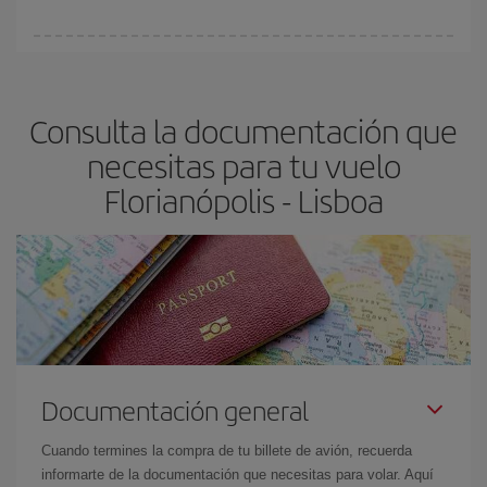
vayan agotando. Por eso, comprar con antelación es
fundamental
para conseguir
vuelos baratos a Florianópolis-
En Iberia, tenemos distintas tarifas para garantizarte el mejor
Lisboa-dest
.
precio según tus necesidades de viaje. La tarifa básica, te
asegura el vuelo más barato.
Consulta la documentación que
necesitas para tu vuelo
Florianópolis - Lisboa
Documentación general
Cuando termines la compra de tu billete de avión, recuerda
informarte de la documentación que necesitas para volar. Aquí