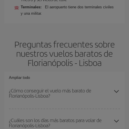
Terminales:
El aeropuerto tiene dos terminales civiles
y una militar.
Preguntas frecuentes sobre
nuestros vuelos baratos de
Florianópolis - Lisboa
Ampliar todo
¿Cómo conseguir el vuelo más barato de
Florianópolis-Lisboa?
Podrás ahorrar en tu billete de avión de Florianópolis-Lisboa-dest y
conseguir el vuelo más barato si evitas temporadas altas,
¿Cuáles son los días más baratos para volar de
Florianópolis-Lisboa?
compras con antelación y puedes ser flexible con las fechas y