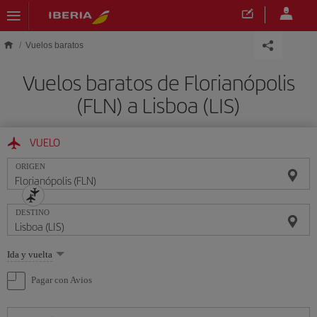
Saltar al contenido principal
Vuelos baratos
Vuelos baratos de Florianópolis
(FLN) a Lisboa (LIS)
VUELO
ORIGEN
DESTINO
Seleccione
Ida y vuelta
una
opción
Pagar con Avios