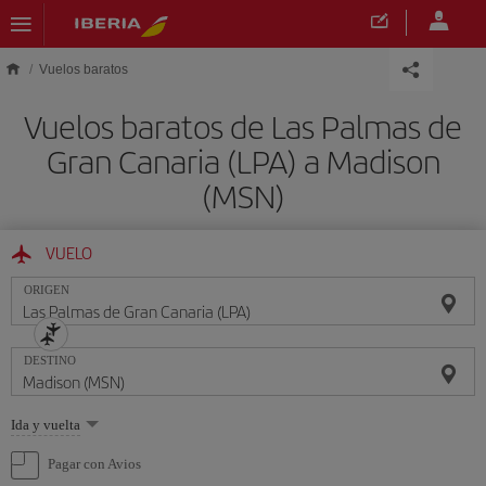
Saltar al contenido principal
Vuelos baratos
Vuelos baratos de Las Palmas de
Gran Canaria (LPA) a Madison
(MSN)
VUELO
ORIGEN
DESTINO
Seleccione
Ida y vuelta
una
opción
Pagar con Avios