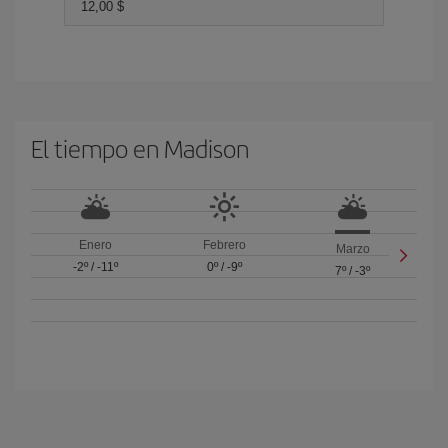
12,00 $
El tiempo en Madison
Enero
Febrero
Marzo
-2º
/
-11º
0º
/
-9º
7º
/
-3º