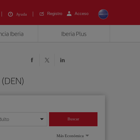
Registro
Acceso
Ayuda
cia Iberia
Iberia Plus
 (DEN)
dulto
Buscar
o día/mes/año
Más Económica