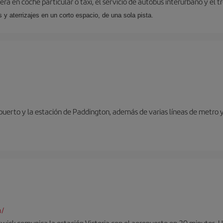
ra en coche particular o taxi, el servicio de autobús interurbano y el t
y aterrizajes en un corto espacio, de una sola pista.
opuerto y la estación de Paddington, además de varias líneas de metro 
m/
twick comunica la estación Victoria con el aeropuerto en 30 minutos. 