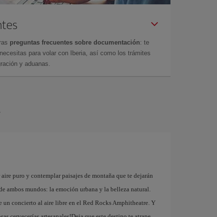
ntes
tras
preguntas frecuentes sobre documentación
: te
cesitas para volar con Iberia, así como los trámites
gración y aduanas.
r
r aire puro y contemplar paisajes de montaña que te dejarán
r de ambos mundos: la emoción urbana y la belleza natural.
de un concierto al aire libre en el Red Rocks Amphitheatre. Y
sas cervecerías artesanales!Deja que este destino te atrape