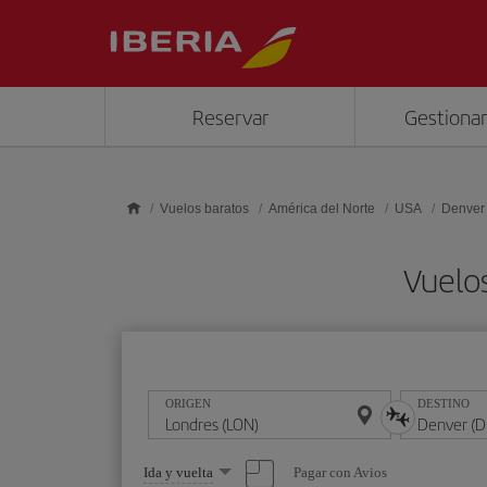
Saltar al contenido principal
Reservar
Gestionar
Vuelos baratos
América del Norte
USA
Denver
Vuelo
ORIGEN
DESTINO
Seleccione
Pagar con Avios
Ida y vuelta