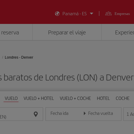
Panamá - ES
Empresas
 reserva
Preparar el viaje
Experien
Londres - Denver
s baratos de Londres (LON) a Denver
VUELO
VUELO + HOTEL
VUELO + COCHE
HOTEL
COCHE
Fecha ida
Fecha vuelta
1
A
Introduce la fecha en formato día/mes/año
Introduce la fecha en format