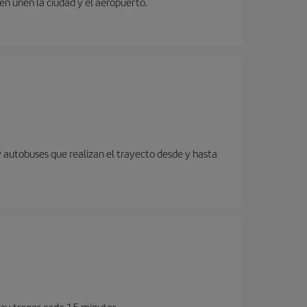
ren unen la ciudad y el aeropuerto.
y autobuses que realizan el trayecto desde y hasta
Hay trenes cada 15 minutos.