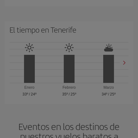
El tiempo en Tenerife
Enero
Febrero
Marzo
33º
/
24º
35º
/
25º
34º
/
25º
Eventos en los destinos de
nuestros vuelos baratos a