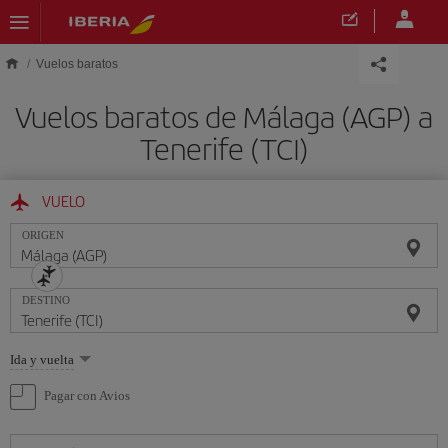
Saltar al contenido principal
Vuelos baratos
Vuelos baratos de Málaga (AGP) a
Tenerife (TCI)
VUELO
ORIGEN
DESTINO
Seleccione
Ida y vuelta
una
opción
Pagar con Avios