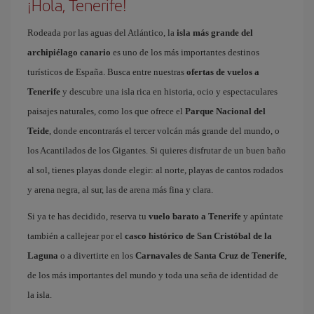
¡Hola, Tenerife!
Rodeada por las aguas del Atlántico, la
isla más grande del
archipiélago canario
es uno de los más importantes destinos
turísticos de España. Busca entre nuestras
ofertas de vuelos a
Tenerife
y descubre una isla rica en historia, ocio y espectaculares
paisajes naturales, como los que ofrece el
Parque Nacional del
Teide
, donde encontrarás el tercer volcán más grande del mundo, o
los Acantilados de los Gigantes. Si quieres disfrutar de un buen baño
al sol, tienes playas donde elegir: al norte, playas de cantos rodados
y arena negra, al sur, las de arena más fina y clara.
Si ya te has decidido, reserva tu
vuelo barato a Tenerife
y apúntate
también a callejear por el
casco histórico de San Cristóbal de la
Laguna
o a divertirte en los
Carnavales de Santa Cruz de Tenerife
,
de los más importantes del mundo y toda una seña de identidad de
la isla.