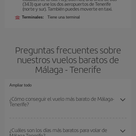
(343) que une los dos aeropuertos de Tenerife
(norte y sur). También puedes moverte en taxi.
Terminales:
Tiene una terminal
Preguntas frecuentes sobre
nuestros vuelos baratos de
Málaga - Tenerife
Ampliar todo
¿Cómo conseguir el vuelo más barato de Málaga-
Tenerife?
Podrás ahorrar en tu billete de avión de Málaga-Tenerife-dest y
conseguir el vuelo más barato si evitas temporadas altas,
¿Cuáles son los días más baratos para volar de
Málaga-Tenerife?
compras con antelación y puedes ser flexible con las fechas y