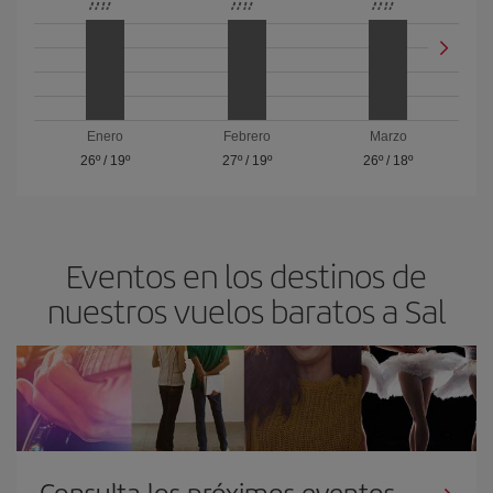
Enero
Febrero
Marzo
26º
/
19º
27º
/
19º
26º
/
18º
Eventos en los destinos de
nuestros vuelos baratos a Sal
Consulta los próximos eventos