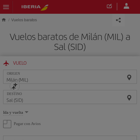
Saltar al contenido principal
Vuelos baratos
Vuelos baratos de Milán (MIL) a
Sal (SID)
VUELO
ORIGEN
DESTINO
Seleccione
Ida y vuelta
una
opción
Pagar con Avios