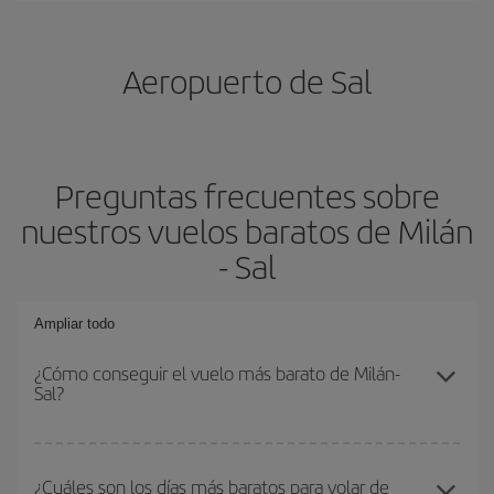
Aeropuerto de Sal
Preguntas frecuentes sobre
nuestros vuelos baratos de Milán
- Sal
Ampliar todo
¿Cómo conseguir el vuelo más barato de Milán-
Sal?
Podrás ahorrar en tu billete de avión de Milán-Sal-dest y conseguir
el vuelo más barato si evitas temporadas altas, compras con
¿Cuáles son los días más baratos para volar de