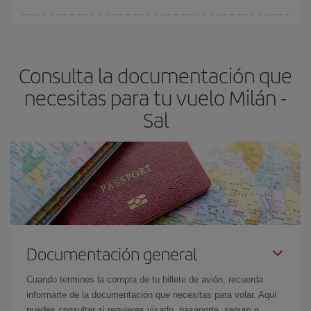
fundamental
para conseguir
vuelos baratos a Milán-Sal-dest
.
En Iberia, tenemos distintas tarifas para garantizarte el mejor
precio según tus necesidades de viaje. La tarifa básica, te
asegura el vuelo más barato.
Consulta la documentación que
necesitas para tu vuelo Milán -
Sal
Documentación general
Cuando termines la compra de tu billete de avión, recuerda
informarte de la documentación que necesitas para volar. Aquí
puedes consultar si requieres visado, pasaporte, seguro o