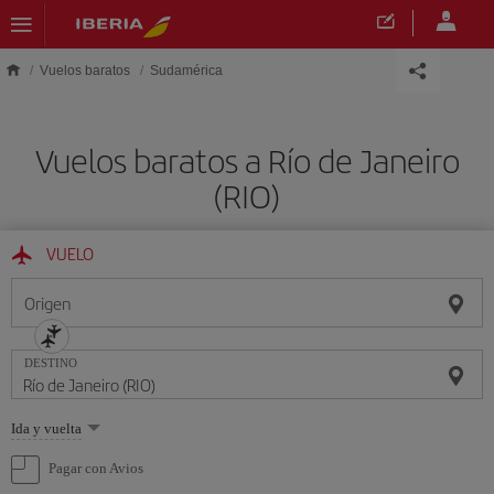
Saltar al contenido principal
Vuelos baratos
Sudamérica
Vuelos baratos a Río de Janeiro
(RIO)
VUELO
Origen
DESTINO
Seleccione
Ida y vuelta
una
opción
Pagar con Avios